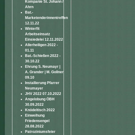
Kompanie St. Johann /
Ahrn
Bat.-
Marketenderinnentreffen
12.11.22
Winterfit
Arbeitseinsatz
Einsiedelei 12.11.2022
Allerheiligen 2022 -
01.11
Bat.-Schießen 2022 -
30.10.22
Ehrung S. Neumayr |
A. Grander | M. Gollner
09.10
Installierung Pfarrer
Neumayer
JHV 2022 07.10.2022
Angelobung ÖBH
30.09.2022
Knödeltisch 2022
Einweihung
Friedensengel
28.08.2022
Patroziniumsfeier