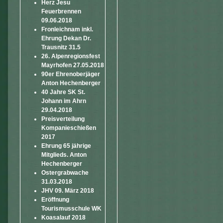
Herz Jesu
Feuerbrennen
09.06.2018
Fronleichnam inkl.
Ehrung Dekan Dr.
Trausnitz 31.5
26. Alpenregionsfest
Mayrhofen 27.05.2018
90er Ehrenoberjäger
Anton Hechenberger
40 Jahre SK St.
Johann im Ahrn
29.04.2018
Preisverteilung
Kompanieschießen
2017
Ehrung 65 jährige
Mitglieds. Anton
Hechenberger
Ostergrabwache
31.03.2018
JHV 09. März 2018
Eröffnung
Tourismusschule WK
Koasalauf 2018