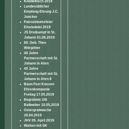
Knödeltisch 2019
Landesüblicher
Empfang Ehrung J.C.
Juncker
Patroziniumsfeier
Einsiedelei 2019
JS Dreikampf in St.
Johann 01.06.2019
80. Geb. Theo
Wörgötter
40 Jahre
Partnerschaft mit St.
Johann in Ahrn
40 Jahre
Partnerschaft mit St.
Johann in Ahrn II
Baon Fest Kössen
Ehrenkompanie
Freitag 17.05.2019
Begräbnis Ulli
Ballweber 10.05.2019
Ostergrabwache
20.04.2019
JHV 05. April 2019
Watten mit SK