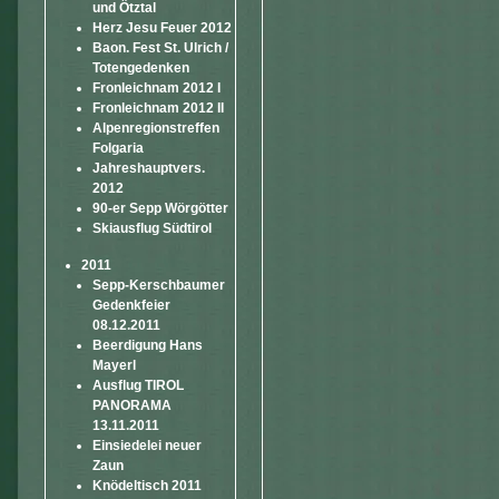
und Ötztal
Herz Jesu Feuer 2012
Baon. Fest St. Ulrich /
Totengedenken
Fronleichnam 2012 I
Fronleichnam 2012 II
Alpenregionstreffen
Folgaria
Jahreshauptvers.
2012
90-er Sepp Wörgötter
Skiausflug Südtirol
2011
Sepp-Kerschbaumer
Gedenkfeier
08.12.2011
Beerdigung Hans
Mayerl
Ausflug TIROL
PANORAMA
13.11.2011
Einsiedelei neuer
Zaun
Knödeltisch 2011