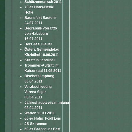
Schützenmarsch 2011
70-er Hans-Heinz
Höfle
Baonsfest Sautens
24.07.2011
Begräbnis von Otto
von Habsburg
16.07.2011
Herz Jesu Feuer
Österr. Gemeindetag
Kitzbühel 10.06.2011
Kufstein Landlibell
Trommler-Auftritt im
Kaisersaal 11.05.2011
Bischofsempfang
30.04.2011
Verabschiedung
Verena Sojer
08.04.2011
Jahreshauptversammlung
08.04.2011
Watten 11.03.2011
60-er Hptm. Foidl Lois
JS-Skirennen
60-er Brandauer Bert