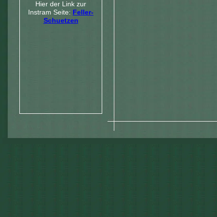
Hier der Link zur
Instram Seite:
Feller-
Schuetzen