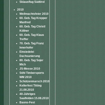
Skiausflug Südtirol
2010
Weihnachtsfeier 2010
60. Geb. Tag Krepper
Manfred
60. Geb. Tag Christl
Köllner
60. Geb. Tag Klaus
Treffer
70. Geb. Tag Franz
Innerhofer
Einsiedelei
Dachsanierung
80. Geb. Tag Sojer
Mich
JS-Messe 2010
Stihl Timbersports
WM 2010
Schützenmarsch 2010
Kellerfest Titting
21.08.2010
40-Jähriges
Saalfelden 15.08.2010
Baons-Fest