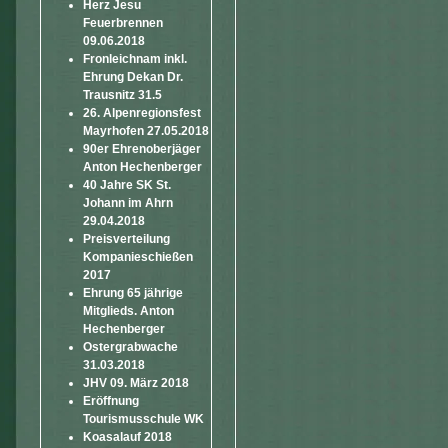
Herz Jesu
Feuerbrennen
09.06.2018
Fronleichnam inkl.
Ehrung Dekan Dr.
Trausnitz 31.5
26. Alpenregionsfest
Mayrhofen 27.05.2018
90er Ehrenoberjäger
Anton Hechenberger
40 Jahre SK St.
Johann im Ahrn
29.04.2018
Preisverteilung
Kompanieschießen
2017
Ehrung 65 jährige
Mitglieds. Anton
Hechenberger
Ostergrabwache
31.03.2018
JHV 09. März 2018
Eröffnung
Tourismusschule WK
Koasalauf 2018