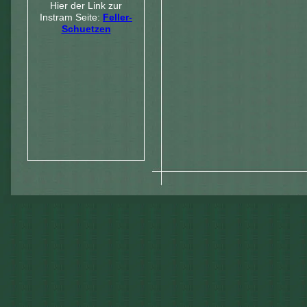
Hier der Link zur
Instram Seite:
Feller-
Schuetzen