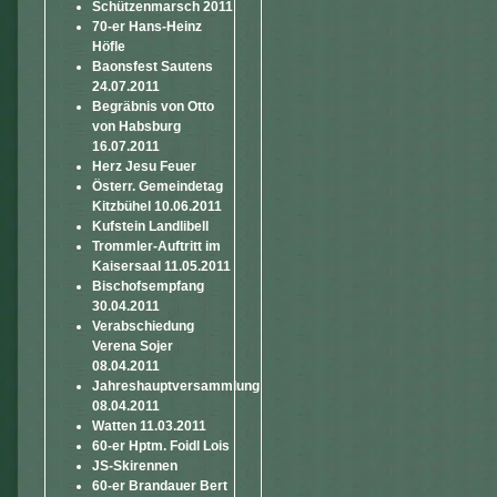
Schützenmarsch 2011
70-er Hans-Heinz
Höfle
Baonsfest Sautens
24.07.2011
Begräbnis von Otto
von Habsburg
16.07.2011
Herz Jesu Feuer
Österr. Gemeindetag
Kitzbühel 10.06.2011
Kufstein Landlibell
Trommler-Auftritt im
Kaisersaal 11.05.2011
Bischofsempfang
30.04.2011
Verabschiedung
Verena Sojer
08.04.2011
Jahreshauptversammlung
08.04.2011
Watten 11.03.2011
60-er Hptm. Foidl Lois
JS-Skirennen
60-er Brandauer Bert