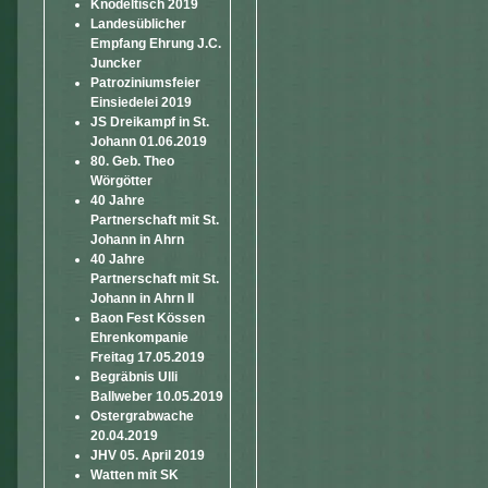
Knödeltisch 2019
Landesüblicher
Empfang Ehrung J.C.
Juncker
Patroziniumsfeier
Einsiedelei 2019
JS Dreikampf in St.
Johann 01.06.2019
80. Geb. Theo
Wörgötter
40 Jahre
Partnerschaft mit St.
Johann in Ahrn
40 Jahre
Partnerschaft mit St.
Johann in Ahrn II
Baon Fest Kössen
Ehrenkompanie
Freitag 17.05.2019
Begräbnis Ulli
Ballweber 10.05.2019
Ostergrabwache
20.04.2019
JHV 05. April 2019
Watten mit SK