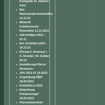
Kompanie St. Johann /
Ahrn
Bat.-
Marketenderinnentreffen
12.11.22
Winterfit
Arbeitseinsatz
Einsiedelei 12.11.2022
Allerheiligen 2022 -
01.11
Bat.-Schießen 2022 -
30.10.22
Ehrung S. Neumayr |
A. Grander | M. Gollner
09.10
Installierung Pfarrer
Neumayer
JHV 2022 07.10.2022
Angelobung ÖBH
30.09.2022
Knödeltisch 2022
Einweihung
Friedensengel
28.08.2022
Patroziniumsfeier