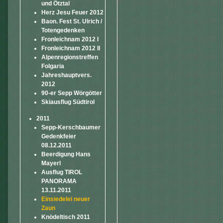
und Ötztal
Herz Jesu Feuer 2012
Baon. Fest St. Ulrich /
Totengedenken
Fronleichnam 2012 I
Fronleichnam 2012 II
Alpenregionstreffen
Folgaria
Jahreshauptvers.
2012
90-er Sepp Wörgötter
Skiausflug Südtirol
2011
Sepp-Kerschbaumer
Gedenkfeier
08.12.2011
Beerdigung Hans
Mayerl
Ausflug TIROL
PANORAMA
13.11.2011
Einsiedelei neuer
Zaun
Knödeltisch 2011