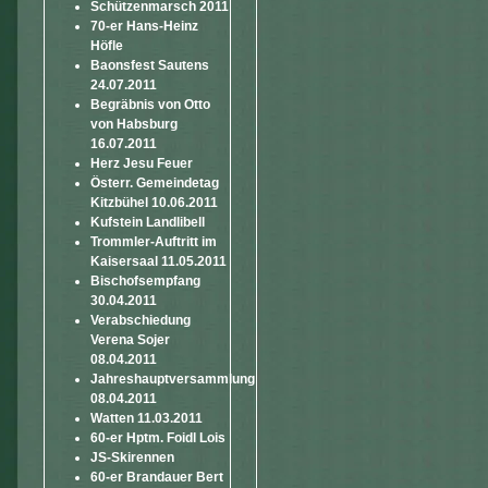
Schützenmarsch 2011
70-er Hans-Heinz
Höfle
Baonsfest Sautens
24.07.2011
Begräbnis von Otto
von Habsburg
16.07.2011
Herz Jesu Feuer
Österr. Gemeindetag
Kitzbühel 10.06.2011
Kufstein Landlibell
Trommler-Auftritt im
Kaisersaal 11.05.2011
Bischofsempfang
30.04.2011
Verabschiedung
Verena Sojer
08.04.2011
Jahreshauptversammlung
08.04.2011
Watten 11.03.2011
60-er Hptm. Foidl Lois
JS-Skirennen
60-er Brandauer Bert