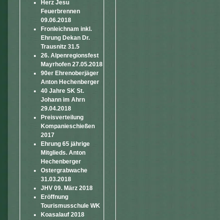
Herz Jesu
Feuerbrennen
09.06.2018
Fronleichnam inkl.
Ehrung Dekan Dr.
Trausnitz 31.5
26. Alpenregionsfest
Mayrhofen 27.05.2018
90er Ehrenoberjäger
Anton Hechenberger
40 Jahre SK St.
Johann im Ahrn
29.04.2018
Preisverteilung
Kompanieschießen
2017
Ehrung 65 jährige
Mitglieds. Anton
Hechenberger
Ostergrabwache
31.03.2018
JHV 09. März 2018
Eröffnung
Tourismusschule WK
Koasalauf 2018