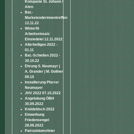
Kompanie St. Johann /
Ahrn
Bat.-
Marketenderinnentreffen
12.11.22
Winterfit
Arbeitseinsatz
Einsiedelei 12.11.2022
Allerheiligen 2022 -
01.11
Bat.-Schießen 2022 -
30.10.22
Ehrung S. Neumayr |
A. Grander | M. Gollner
09.10
Installierung Pfarrer
Neumayer
JHV 2022 07.10.2022
Angelobung ÖBH
30.09.2022
Knödeltisch 2022
Einweihung
Friedensengel
28.08.2022
Patroziniumsfeier