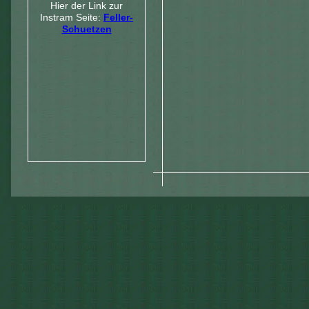
Hier der Link zur
Instram Seite:
Feller-
Schuetzen