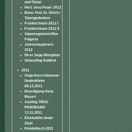
und Ötztal
Herz Jesu Feuer 2012
Baon. Fest St. Ulrich /
Totengedenken
Fronleichnam 2012 I
Fronleichnam 2012 II
Alpenregionstreffen
Folgaria
Jahreshauptvers.
2012
90-er Sepp Wörgötter
Skiausflug Südtirol
2011
Sepp-Kerschbaumer
Gedenkfeier
08.12.2011
Beerdigung Hans
Mayerl
Ausflug TIROL
PANORAMA
13.11.2011
Einsiedelei neuer
Zaun
Knödeltisch 2011