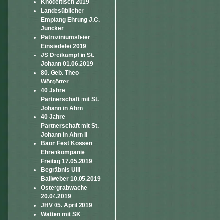
Knödeltisch 2019
Landesüblicher
Empfang Ehrung J.C.
Juncker
Patroziniumsfeier
Einsiedelei 2019
JS Dreikampf in St.
Johann 01.06.2019
80. Geb. Theo
Wörgötter
40 Jahre
Partnerschaft mit St.
Johann in Ahrn
40 Jahre
Partnerschaft mit St.
Johann in Ahrn II
Baon Fest Kössen
Ehrenkompanie
Freitag 17.05.2019
Begräbnis Ulli
Ballweber 10.05.2019
Ostergrabwache
20.04.2019
JHV 05. April 2019
Watten mit SK