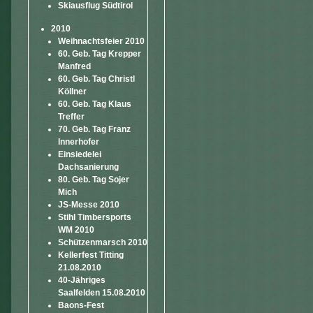
Skiausflug Südtirol
2010
Weihnachtsfeier 2010
60. Geb. Tag Krepper
Manfred
60. Geb. Tag Christl
Köllner
60. Geb. Tag Klaus
Treffer
70. Geb. Tag Franz
Innerhofer
Einsiedelei
Dachsanierung
80. Geb. Tag Sojer
Mich
JS-Messe 2010
Stihl Timbersports
WM 2010
Schützenmarsch 2010
Kellerfest Titting
21.08.2010
40-Jähriges
Saalfelden 15.08.2010
Baons-Fest