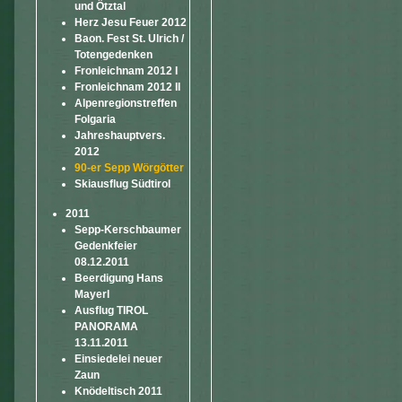
und Ötztal
Herz Jesu Feuer 2012
Baon. Fest St. Ulrich /
Totengedenken
Fronleichnam 2012 I
Fronleichnam 2012 II
Alpenregionstreffen
Folgaria
Jahreshauptvers.
2012
90-er Sepp Wörgötter
Skiausflug Südtirol
2011
Sepp-Kerschbaumer
Gedenkfeier
08.12.2011
Beerdigung Hans
Mayerl
Ausflug TIROL
PANORAMA
13.11.2011
Einsiedelei neuer
Zaun
Knödeltisch 2011