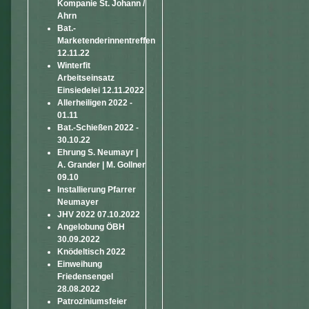
Kompanie St. Johann /
Ahrn
Bat.-
Marketenderinnentreffen
12.11.22
Winterfit
Arbeitseinsatz
Einsiedelei 12.11.2022
Allerheiligen 2022 -
01.11
Bat.-Schießen 2022 -
30.10.22
Ehrung S. Neumayr |
A. Grander | M. Gollner
09.10
Installierung Pfarrer
Neumayer
JHV 2022 07.10.2022
Angelobung ÖBH
30.09.2022
Knödeltisch 2022
Einweihung
Friedensengel
28.08.2022
Patroziniumsfeier