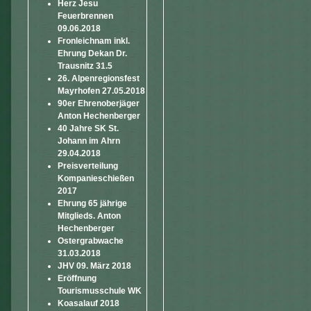
Herz Jesu
Feuerbrennen
09.06.2018
Fronleichnam inkl.
Ehrung Dekan Dr.
Trausnitz 31.5
26. Alpenregionsfest
Mayrhofen 27.05.2018
90er Ehrenoberjäger
Anton Hechenberger
40 Jahre SK St.
Johann im Ahrn
29.04.2018
Preisverteilung
Kompanieschießen
2017
Ehrung 65 jährige
Mitglieds. Anton
Hechenberger
Ostergrabwache
31.03.2018
JHV 09. März 2018
Eröffnung
Tourismusschule WK
Koasalauf 2018