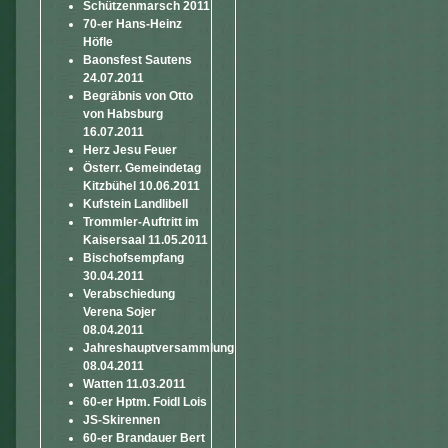
Schützenmarsch 2011
70-er Hans-Heinz
Höfle
Baonsfest Sautens
24.07.2011
Begräbnis von Otto
von Habsburg
16.07.2011
Herz Jesu Feuer
Österr. Gemeindetag
Kitzbühel 10.06.2011
Kufstein Landlibell
Trommler-Auftritt im
Kaisersaal 11.05.2011
Bischofsempfang
30.04.2011
Verabschiedung
Verena Sojer
08.04.2011
Jahreshauptversammlung
08.04.2011
Watten 11.03.2011
60-er Hptm. Foidl Lois
JS-Skirennen
60-er Brandauer Bert