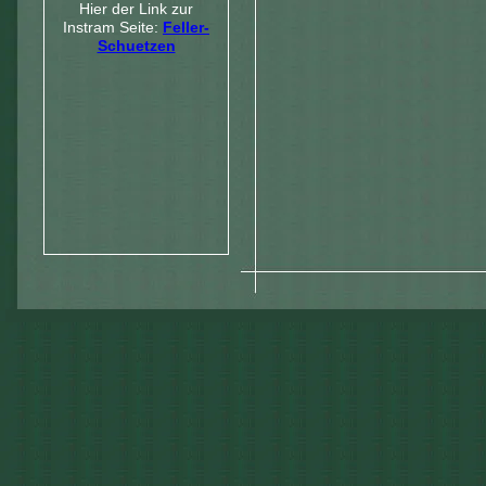
Hier der Link zur
Instram Seite:
Feller-
Schuetzen