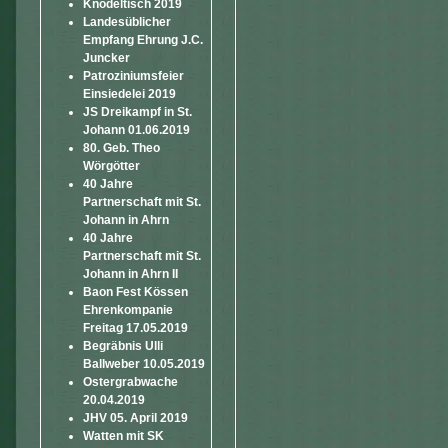
Knödeltisch 2019
Landesüblicher
Empfang Ehrung J.C.
Juncker
Patroziniumsfeier
Einsiedelei 2019
JS Dreikampf in St.
Johann 01.06.2019
80. Geb. Theo
Wörgötter
40 Jahre
Partnerschaft mit St.
Johann in Ahrn
40 Jahre
Partnerschaft mit St.
Johann in Ahrn II
Baon Fest Kössen
Ehrenkompanie
Freitag 17.05.2019
Begräbnis Ulli
Ballweber 10.05.2019
Ostergrabwache
20.04.2019
JHV 05. April 2019
Watten mit SK