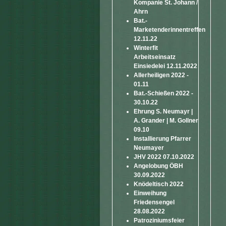
Kompanie St. Johann /
Ahrn
Bat.-
Marketenderinnentreffen
12.11.22
Winterfit
Arbeitseinsatz
Einsiedelei 12.11.2022
Allerheiligen 2022 -
01.11
Bat.-Schießen 2022 -
30.10.22
Ehrung S. Neumayr |
A. Grander | M. Gollner
09.10
Installierung Pfarrer
Neumayer
JHV 2022 07.10.2022
Angelobung ÖBH
30.09.2022
Knödeltisch 2022
Einweihung
Friedensengel
28.08.2022
Patroziniumsfeier