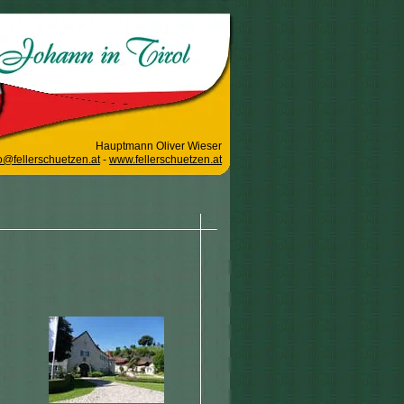
Hauptmann Oliver Wieser
o@fellerschuetzen.at
-
www.fellerschuetzen.at