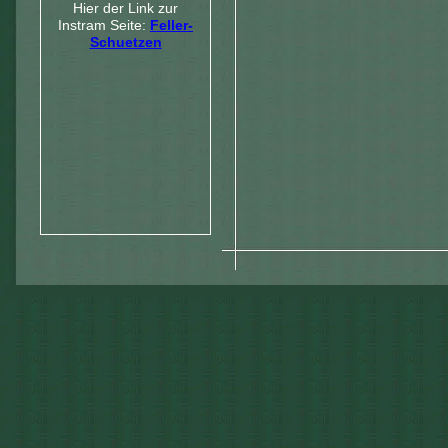
Hier der Link zur
Instram Seite:
Feller-
Schuetzen