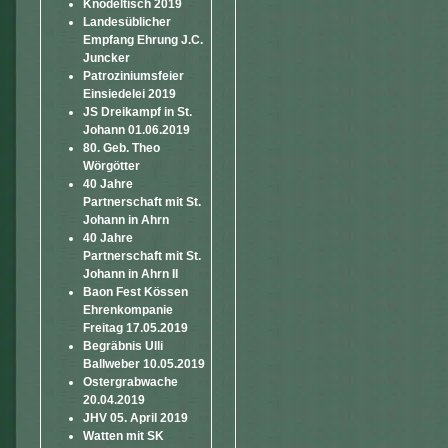
Knödeltisch 2019
Landesüblicher
Empfang Ehrung J.C.
Juncker
Patroziniumsfeier
Einsiedelei 2019
JS Dreikampf in St.
Johann 01.06.2019
80. Geb. Theo
Wörgötter
40 Jahre
Partnerschaft mit St.
Johann in Ahrn
40 Jahre
Partnerschaft mit St.
Johann in Ahrn II
Baon Fest Kössen
Ehrenkompanie
Freitag 17.05.2019
Begräbnis Ulli
Ballweber 10.05.2019
Ostergrabwache
20.04.2019
JHV 05. April 2019
Watten mit SK