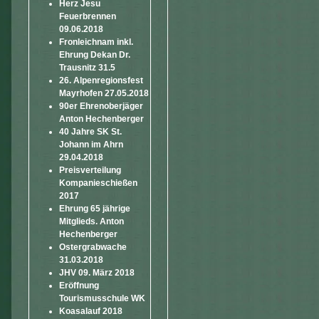
Herz Jesu
Feuerbrennen
09.06.2018
Fronleichnam inkl.
Ehrung Dekan Dr.
Trausnitz 31.5
26. Alpenregionsfest
Mayrhofen 27.05.2018
90er Ehrenoberjäger
Anton Hechenberger
40 Jahre SK St.
Johann im Ahrn
29.04.2018
Preisverteilung
Kompanieschießen
2017
Ehrung 65 jährige
Mitglieds. Anton
Hechenberger
Ostergrabwache
31.03.2018
JHV 09. März 2018
Eröffnung
Tourismusschule WK
Koasalauf 2018