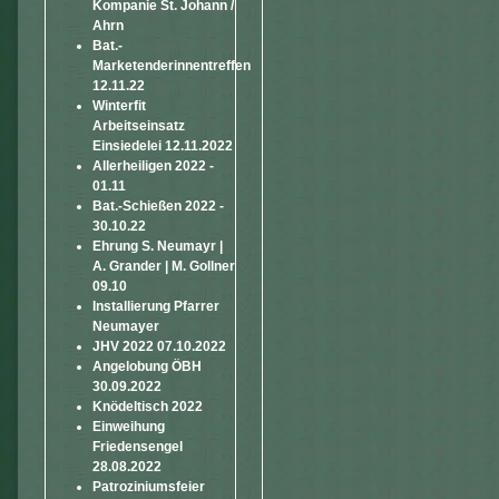
Kompanie St. Johann /
Ahrn
Bat.-
Marketenderinnentreffen
12.11.22
Winterfit
Arbeitseinsatz
Einsiedelei 12.11.2022
Allerheiligen 2022 -
01.11
Bat.-Schießen 2022 -
30.10.22
Ehrung S. Neumayr |
A. Grander | M. Gollner
09.10
Installierung Pfarrer
Neumayer
JHV 2022 07.10.2022
Angelobung ÖBH
30.09.2022
Knödeltisch 2022
Einweihung
Friedensengel
28.08.2022
Patroziniumsfeier