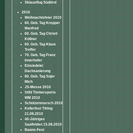
Skiausflug Südtirol
2010
Weihnachtsfeier 2010
60. Geb. Tag Krepper
Manfred
60. Geb. Tag Christl
Köllner
60. Geb. Tag Klaus
Treffer
70. Geb. Tag Franz
Innerhofer
Einsiedelei
Dachsanierung
80. Geb. Tag Sojer
Mich
JS-Messe 2010
Stihl Timbersports
WM 2010
Schützenmarsch 2010
Kellerfest Titting
21.08.2010
40-Jähriges
Saalfelden 15.08.2010
Baons-Fest