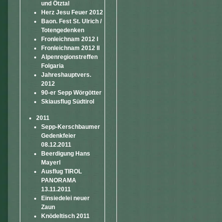
und Ötztal
Herz Jesu Feuer 2012
Baon. Fest St. Ulrich /
Totengedenken
Fronleichnam 2012 I
Fronleichnam 2012 II
Alpenregionstreffen
Folgaria
Jahreshauptvers.
2012
90-er Sepp Wörgötter
Skiausflug Südtirol
2011
Sepp-Kerschbaumer
Gedenkfeier
08.12.2011
Beerdigung Hans
Mayerl
Ausflug TIROL
PANORAMA
13.11.2011
Einsiedelei neuer
Zaun
Knödeltisch 2011