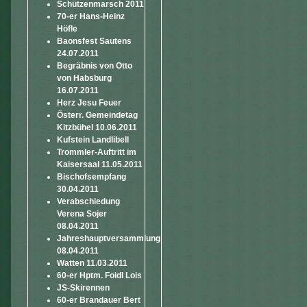
Schützenmarsch 2011
70-er Hans-Heinz
Höfle
Baonsfest Sautens
24.07.2011
Begräbnis von Otto
von Habsburg
16.07.2011
Herz Jesu Feuer
Österr. Gemeindetag
Kitzbühel 10.06.2011
Kufstein Landlibell
Trommler-Auftritt im
Kaisersaal 11.05.2011
Bischofsempfang
30.04.2011
Verabschiedung
Verena Sojer
08.04.2011
Jahreshauptversammlung
08.04.2011
Watten 11.03.2011
60-er Hptm. Foidl Lois
JS-Skirennen
60-er Brandauer Bert