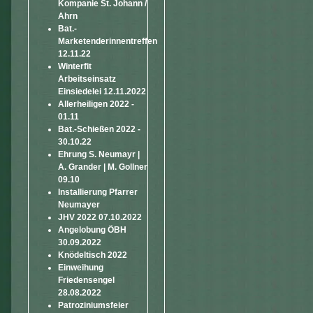
Kompanie St. Johann /
Ahrn
Bat.-
Marketenderinnentreffen
12.11.22
Winterfit
Arbeitseinsatz
Einsiedelei 12.11.2022
Allerheiligen 2022 -
01.11
Bat.-Schießen 2022 -
30.10.22
Ehrung S. Neumayr |
A. Grander | M. Gollner
09.10
Installierung Pfarrer
Neumayer
JHV 2022 07.10.2022
Angelobung ÖBH
30.09.2022
Knödeltisch 2022
Einweihung
Friedensengel
28.08.2022
Patroziniumsfeier