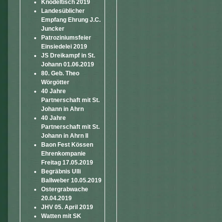
Knödeltisch 2019
Landesüblicher
Empfang Ehrung J.C.
Juncker
Patroziniumsfeier
Einsiedelei 2019
JS Dreikampf in St.
Johann 01.06.2019
80. Geb. Theo
Wörgötter
40 Jahre
Partnerschaft mit St.
Johann in Ahrn
40 Jahre
Partnerschaft mit St.
Johann in Ahrn II
Baon Fest Kössen
Ehrenkompanie
Freitag 17.05.2019
Begräbnis Ulli
Ballweber 10.05.2019
Ostergrabwache
20.04.2019
JHV 05. April 2019
Watten mit SK