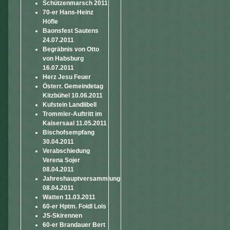
Schützenmarsch 2011
70-er Hans-Heinz
Höfle
Baonsfest Sautens
24.07.2011
Begräbnis von Otto
von Habsburg
16.07.2011
Herz Jesu Feuer
Österr. Gemeindetag
Kitzbühel 10.06.2011
Kufstein Landlibell
Trommler-Auftritt im
Kaisersaal 11.05.2011
Bischofsempfang
30.04.2011
Verabschiedung
Verena Sojer
08.04.2011
Jahreshauptversammlung
08.04.2011
Watten 11.03.2011
60-er Hptm. Foidl Lois
JS-Skirennen
60-er Brandauer Bert