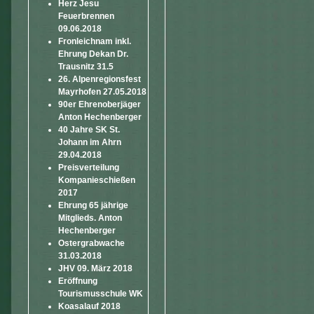
Herz Jesu
Feuerbrennen
09.06.2018
Fronleichnam inkl.
Ehrung Dekan Dr.
Trausnitz 31.5
26. Alpenregionsfest
Mayrhofen 27.05.2018
90er Ehrenoberjäger
Anton Hechenberger
40 Jahre SK St.
Johann im Ahrn
29.04.2018
Preisverteilung
Kompanieschießen
2017
Ehrung 65 jährige
Mitglieds. Anton
Hechenberger
Ostergrabwache
31.03.2018
JHV 09. März 2018
Eröffnung
Tourismusschule WK
Koasalauf 2018