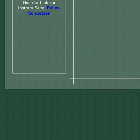
Hier der Link zur
Instram Seite:
Feller-
Schuetzen