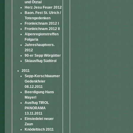
und Ötztal
Herz Jesu Feuer 2012
Baon. Fest St. Ulrich /
Totengedenken
Fronleichnam 2012 I
Fronleichnam 2012 II
Alpenregionstreffen
Folgaria
Jahreshauptvers.
2012
90-er Sepp Wörgötter
Skiausflug Südtirol
2011
Sepp-Kerschbaumer
Gedenkfeier
08.12.2011
Beerdigung Hans
Mayerl
Ausflug TIROL
PANORAMA
13.11.2011
Einsiedelei neuer
Zaun
Knödeltisch 2011