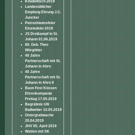
Knödeltisch 2019
Landesüblicher
Empfang Ehrung J.C.
Juncker
Patroziniumsfeier
Einsiedelei 2019
JS Dreikampf in St.
Johann 01.06.2019
80. Geb. Theo
Wörgötter
40 Jahre
Partnerschaft mit St.
Johann in Ahrn
40 Jahre
Partnerschaft mit St.
Johann in Ahrn II
Baon Fest Kössen
Ehrenkompanie
Freitag 17.05.2019
Begräbnis Ulli
Ballweber 10.05.2019
Ostergrabwache
20.04.2019
JHV 05. April 2019
Watten mit SK