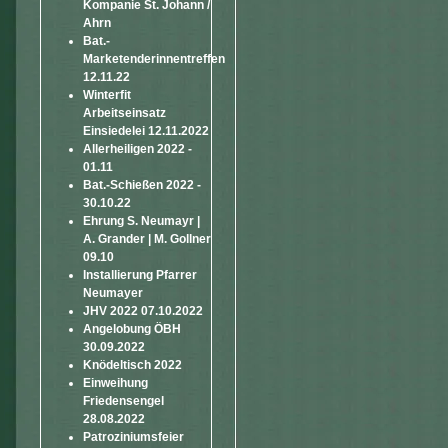
Kompanie St. Johann /
Ahrn
Bat.-
Marketenderinnentreffen
12.11.22
Winterfit
Arbeitseinsatz
Einsiedelei 12.11.2022
Allerheiligen 2022 -
01.11
Bat.-Schießen 2022 -
30.10.22
Ehrung S. Neumayr |
A. Grander | M. Gollner
09.10
Installierung Pfarrer
Neumayer
JHV 2022 07.10.2022
Angelobung ÖBH
30.09.2022
Knödeltisch 2022
Einweihung
Friedensengel
28.08.2022
Patroziniumsfeier