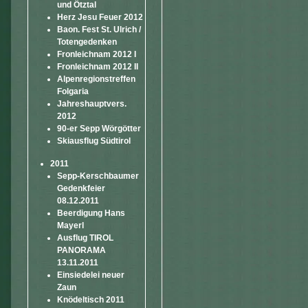
und Ötztal
Herz Jesu Feuer 2012
Baon. Fest St. Ulrich /
Totengedenken
Fronleichnam 2012 I
Fronleichnam 2012 II
Alpenregionstreffen
Folgaria
Jahreshauptvers.
2012
90-er Sepp Wörgötter
Skiausflug Südtirol
2011
Sepp-Kerschbaumer
Gedenkfeier
08.12.2011
Beerdigung Hans
Mayerl
Ausflug TIROL
PANORAMA
13.11.2011
Einsiedelei neuer
Zaun
Knödeltisch 2011