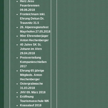
Herz Jesu
Feuerbrennen
09.06.2018
Fronleichnam inkl.
Ehrung Dekan Dr.
Trausnitz 31.5
26. Alpenregionsfest
Mayrhofen 27.05.2018
90er Ehrenoberjäger
Anton Hechenberger
40 Jahre SK St.
Johann im Ahrn
29.04.2018
Preisverteilung
Kompanieschießen
2017
Ehrung 65 jährige
Mitglieds. Anton
Hechenberger
Ostergrabwache
31.03.2018
JHV 09. März 2018
Eröffnung
Tourismusschule WK
Koasalauf 2018