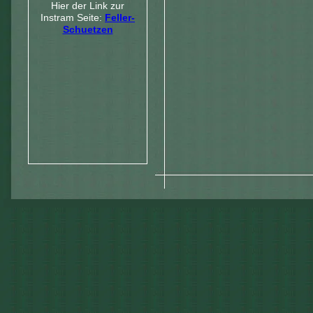
Hier der Link zur
Instram Seite:
Feller-
Schuetzen