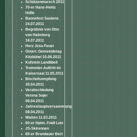
Schützenmarsch 2011
70-er Hans-Heinz
Höfle
Baonsfest Sautens
24.07.2011
Begräbnis von Otto
von Habsburg
16.07.2011
Herz Jesu Feuer
Österr. Gemeindetag
Kitzbühel 10.06.2011
Kufstein Landlibell
Trommler-Auftritt im
Kaisersaal 11.05.2011
Bischofsempfang
30.04.2011
Verabschiedung
Verena Sojer
08.04.2011
Jahreshauptversammlung
08.04.2011
Watten 11.03.2011
60-er Hptm. Foidl Lois
JS-Skirennen
60-er Brandauer Bert