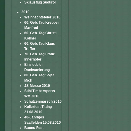
Skiausflug Südtirol
2010
Weihnachtsfeier 2010
60. Geb. Tag Krepper
Manfred
60. Geb. Tag Christl
Köllner
60. Geb. Tag Klaus
Treffer
70. Geb. Tag Franz
Innerhofer
Einsiedelei
Dachsanierung
80. Geb. Tag Sojer
Mich
JS-Messe 2010
Stihl Timbersports
WM 2010
Schützenmarsch 2010
Kellerfest Titting
21.08.2010
40-Jähriges
Saalfelden 15.08.2010
Baons-Fest