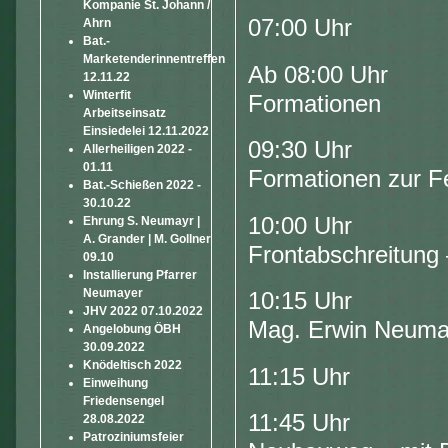
Kompanie St. Johann /
07:00 Uhr Wec
Ahrn
Bat.-
Marketenderinnentreffen
Ab 08:00 Uhr E
12.11.22
Winterfit
Formationen
Arbeitseinsatz
Einsiedelei 12.11.2022
09:30 Uhr Auf
Allerheiligen 2022 -
01.11
Formationen zur F
Bat.-Schießen 2022 -
30.10.22
10:00 Uhr Mel
Ehrung S. Neumayr |
A. Grander | M. Gollner
Frontabschreitung
09.10
Installierung Pfarrer
Neumayer
10:15 Uhr Fel
JHV 2022 07.10.2022
Mag. Erwin Neuma
Angelobung ÖBH
30.09.2022
Knödeltisch 2022
11:15 Uhr An
Einweihung
Friedensengel
11:45 Uhr Fe
28.08.2022
Patroziniumsfeier