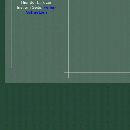
Hier der Link zur
Instram Seite:
Feller-
Schuetzen