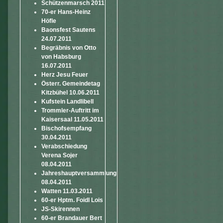
Schützenmarsch 2011
70-er Hans-Heinz
Höfle
Baonsfest Sautens
24.07.2011
Begräbnis von Otto
von Habsburg
16.07.2011
Herz Jesu Feuer
Österr. Gemeindetag
Kitzbühel 10.06.2011
Kufstein Landlibell
Trommler-Auftritt im
Kaisersaal 11.05.2011
Bischofsempfang
30.04.2011
Verabschiedung
Verena Sojer
08.04.2011
Jahreshauptversammlung
08.04.2011
Watten 11.03.2011
60-er Hptm. Foidl Lois
JS-Skirennen
60-er Brandauer Bert