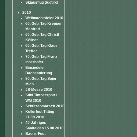
Skiausflug Südtirol
2010
Weihnachtsfeier 2010
60. Geb. Tag Krepper
Manfred
60. Geb. Tag Christl
Köllner
60. Geb. Tag Klaus
Treffer
70. Geb. Tag Franz
Innerhofer
Einsiedelei
Dachsanierung
80. Geb. Tag Sojer
Mich
JS-Messe 2010
Stihl Timbersports
WM 2010
Schützenmarsch 2010
Kellerfest Titting
21.08.2010
40-Jähriges
Saalfelden 15.08.2010
Baons-Fest