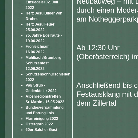
Neubauweg – mit D
Einsiedelei 02. Juli
2022
durch einen Modera
Herz Jesu Bilder von
am Notheggerparkp
Drohne
Herz Jesu Feuer
25.06.2022
75. Jahre Edelraute -
19.06.2022
Ab 12:30 Uhr Ga
Fronleichnam
16.06.2022
(Oberösterreich) i
Mühlbach/Bramberg
Schützenfest
12.06.2022
Schützenschnurschießen
2022
Anschließend bis 
Paß Strub -
Gedenkfeier 2022
Festausklang mit 
Alpenregionstreffen
dem Zillertal
St. Martin - 15.05.2022
Bundesversammlung
und Ehrung Lois
Flurreinigung 2022
Ostergrab 2022
60er Salcher Gust