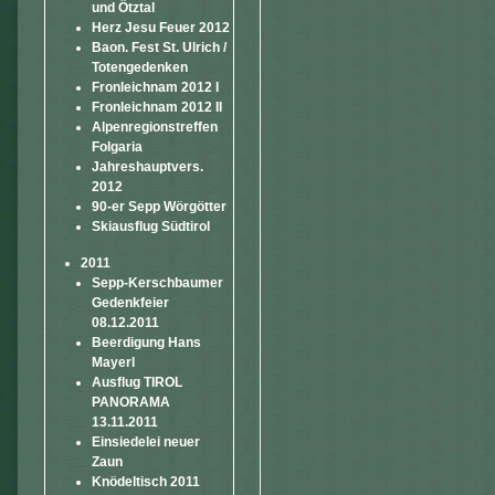
und Ötztal
Herz Jesu Feuer 2012
Baon. Fest St. Ulrich /
Totengedenken
Fronleichnam 2012 I
Fronleichnam 2012 II
Alpenregionstreffen
Folgaria
Jahreshauptvers.
2012
90-er Sepp Wörgötter
Skiausflug Südtirol
2011
Sepp-Kerschbaumer
Gedenkfeier
08.12.2011
Beerdigung Hans
Mayerl
Ausflug TIROL
PANORAMA
13.11.2011
Einsiedelei neuer
Zaun
Knödeltisch 2011