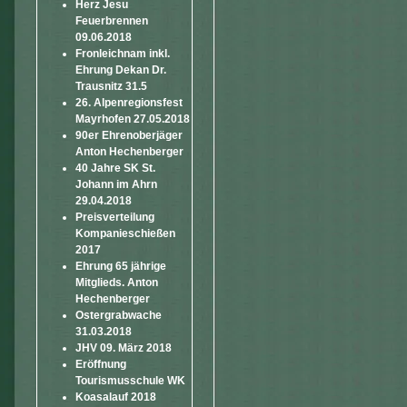
Herz Jesu
Feuerbrennen
09.06.2018
Fronleichnam inkl.
Ehrung Dekan Dr.
Trausnitz 31.5
26. Alpenregionsfest
Mayrhofen 27.05.2018
90er Ehrenoberjäger
Anton Hechenberger
40 Jahre SK St.
Johann im Ahrn
29.04.2018
Preisverteilung
Kompanieschießen
2017
Ehrung 65 jährige
Mitglieds. Anton
Hechenberger
Ostergrabwache
31.03.2018
JHV 09. März 2018
Eröffnung
Tourismusschule WK
Koasalauf 2018