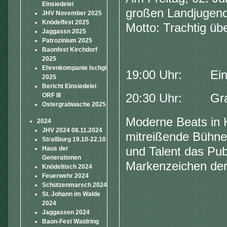
Einsiedelei
großen Landjugend
JHV November 2025
Knödelfest 2025
Motto: Trachtig üb
Jaggassn 2025
Patrozinium 2025
Baonfest Kirchdorf
2025
Ehrenkompanie Ischgl
19:00 Uhr: Einla
2025
Bericht Einsiedelei
ORF III
20:30 Uhr: Gra
Ostergrabwache 2025
Moderne Beats in K
2024
JHV 2024 08.11.2024
mitreißende Bühne
Straßburg 19.10-22.10
und Talent das Pub
Haus der
Generationen
Markenzeichen der
Knödeltisch 2024
Feuerwehr 2024
Schützenmarsch 2024
St. Johann im Walde
2024
Jaggassen 2024
Baon-Fest Waidring