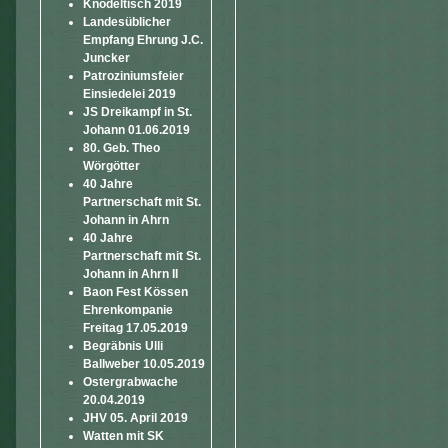
Knödeltisch 2019
Landesüblicher
Empfang Ehrung J.C.
Juncker
Patroziniumsfeier
Einsiedelei 2019
JS Dreikampf in St.
Johann 01.06.2019
80. Geb. Theo
Wörgötter
40 Jahre
Partnerschaft mit St.
Johann in Ahrn
40 Jahre
Partnerschaft mit St.
Johann in Ahrn II
Baon Fest Kössen
Ehrenkompanie
Freitag 17.05.2019
Begräbnis Ulli
Ballweber 10.05.2019
Ostergrabwache
20.04.2019
JHV 05. April 2019
Watten mit SK