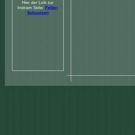
Hier der Link zur
Instram Seite:
Feller-
Schuetzen