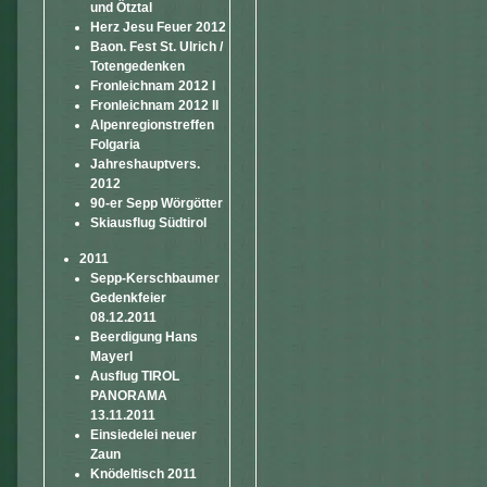
und Ötztal
Herz Jesu Feuer 2012
Baon. Fest St. Ulrich /
Totengedenken
Fronleichnam 2012 I
Fronleichnam 2012 II
Alpenregionstreffen
Folgaria
Jahreshauptvers.
2012
90-er Sepp Wörgötter
Skiausflug Südtirol
2011
Sepp-Kerschbaumer
Gedenkfeier
08.12.2011
Beerdigung Hans
Mayerl
Ausflug TIROL
PANORAMA
13.11.2011
Einsiedelei neuer
Zaun
Knödeltisch 2011