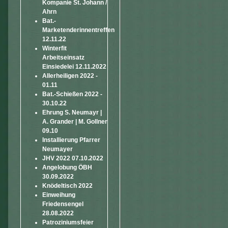
Kompanie St. Johann /
Ahrn
Bat.-
Marketenderinnentreffen
12.11.22
Winterfit
Arbeitseinsatz
Einsiedelei 12.11.2022
Allerheiligen 2022 -
01.11
Bat.-Schießen 2022 -
30.10.22
Ehrung S. Neumayr |
A. Grander | M. Gollner
09.10
Installierung Pfarrer
Neumayer
JHV 2022 07.10.2022
Angelobung ÖBH
30.09.2022
Knödeltisch 2022
Einweihung
Friedensengel
28.08.2022
Patroziniumsfeier