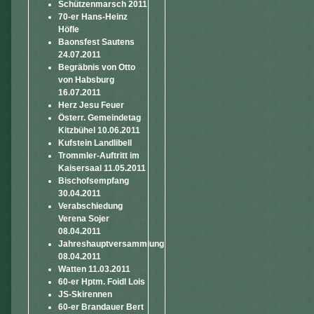
Schützenmarsch 2011
70-er Hans-Heinz
Höfle
Baonsfest Sautens
24.07.2011
Begräbnis von Otto
von Habsburg
16.07.2011
Herz Jesu Feuer
Österr. Gemeindetag
Kitzbühel 10.06.2011
Kufstein Landlibell
Trommler-Auftritt im
Kaisersaal 11.05.2011
Bischofsempfang
30.04.2011
Verabschiedung
Verena Sojer
08.04.2011
Jahreshauptversammlung
08.04.2011
Watten 11.03.2011
60-er Hptm. Foidl Lois
JS-Skirennen
60-er Brandauer Bert