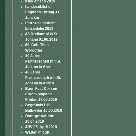
Knödeltisch 2019
Landesüblicher
Empfang Ehrung J.C.
Juncker
Patroziniumsfeier
Einsiedelei 2019
JS Dreikampf in St.
Johann 01.06.2019
80. Geb. Theo
Wörgötter
40 Jahre
Partnerschaft mit St.
Johann in Ahrn
40 Jahre
Partnerschaft mit St.
Johann in Ahrn II
Baon Fest Kössen
Ehrenkompanie
Freitag 17.05.2019
Begräbnis Ulli
Ballweber 10.05.2019
Ostergrabwache
20.04.2019
JHV 05. April 2019
Watten mit SK