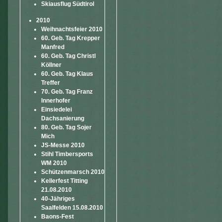
Skiausflug Südtirol
2010
Weihnachtsfeier 2010
60. Geb. Tag Krepper
Manfred
60. Geb. Tag Christl
Köllner
60. Geb. Tag Klaus
Treffer
70. Geb. Tag Franz
Innerhofer
Einsiedelei
Dachsanierung
80. Geb. Tag Sojer
Mich
JS-Messe 2010
Stihl Timbersports
WM 2010
Schützenmarsch 2010
Kellerfest Titting
21.08.2010
40-Jähriges
Saalfelden 15.08.2010
Baons-Fest