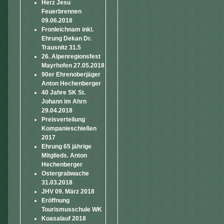
Herz Jesu
Feuerbrennen
09.06.2018
Fronleichnam inkl.
Ehrung Dekan Dr.
Trausnitz 31.5
26. Alpenregionsfest
Mayrhofen 27.05.2018
90er Ehrenoberjäger
Anton Hechenberger
40 Jahre SK St.
Johann im Ahrn
29.04.2018
Preisverteilung
Kompanieschießen
2017
Ehrung 65 jährige
Mitglieds. Anton
Hechenberger
Ostergrabwache
31.03.2018
JHV 09. März 2018
Eröffnung
Tourismusschule WK
Koasalauf 2018