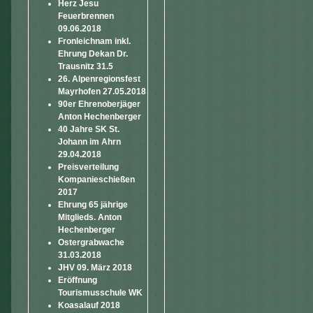
Herz Jesu
Feuerbrennen
09.06.2018
Fronleichnam inkl.
Ehrung Dekan Dr.
Trausnitz 31.5
26. Alpenregionsfest
Mayrhofen 27.05.2018
90er Ehrenoberjäger
Anton Hechenberger
40 Jahre SK St.
Johann im Ahrn
29.04.2018
Preisverteilung
Kompanieschießen
2017
Ehrung 65 jährige
Mitglieds. Anton
Hechenberger
Ostergrabwache
31.03.2018
JHV 09. März 2018
Eröffnung
Tourismusschule WK
Koasalauf 2018