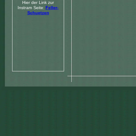
Hier der Link zur
Instram Seite:
Feller-
Schuetzen