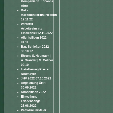
Kompanie St. Johann /
Ahrn
Bat.-
Marketenderinnentreffen
12.11.22
Winterfit
Arbeitseinsatz
Einsiedelei 12.11.2022
Allerheiligen 2022 -
01.11
Bat.-Schießen 2022 -
30.10.22
Ehrung S. Neumayr |
A. Grander | M. Gollner
09.10
Installierung Pfarrer
Neumayer
JHV 2022 07.10.2022
Angelobung ÖBH
30.09.2022
Knödeltisch 2022
Einweihung
Friedensengel
28.08.2022
Patroziniumsfeier