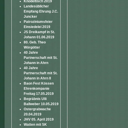
Knödeltisch 2019
Landesüblicher
Empfang Ehrung J.C.
Juncker
Patroziniumsfeier
Einsiedelei 2019
JS Dreikampf in St.
Johann 01.06.2019
80. Geb. Theo
Wörgötter
40 Jahre
Partnerschaft mit St.
Johann in Ahrn
40 Jahre
Partnerschaft mit St.
Johann in Ahrn II
Baon Fest Kössen
Ehrenkompanie
Freitag 17.05.2019
Begräbnis Ulli
Ballweber 10.05.2019
Ostergrabwache
20.04.2019
JHV 05. April 2019
Watten mit SK