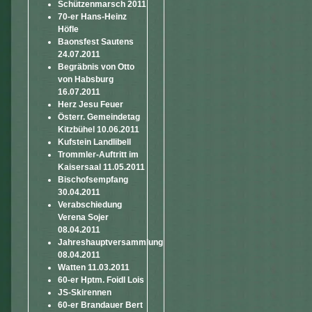
Schützenmarsch 2011
70-er Hans-Heinz
Höfle
Baonsfest Sautens
24.07.2011
Begräbnis von Otto
von Habsburg
16.07.2011
Herz Jesu Feuer
Österr. Gemeindetag
Kitzbühel 10.06.2011
Kufstein Landlibell
Trommler-Auftritt im
Kaisersaal 11.05.2011
Bischofsempfang
30.04.2011
Verabschiedung
Verena Sojer
08.04.2011
Jahreshauptversammlung
08.04.2011
Watten 11.03.2011
60-er Hptm. Foidl Lois
JS-Skirennen
60-er Brandauer Bert