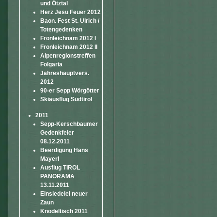
und Ötztal
Herz Jesu Feuer 2012
Baon. Fest St. Ulrich /
Totengedenken
Fronleichnam 2012 I
Fronleichnam 2012 II
Alpenregionstreffen
Folgaria
Jahreshauptvers.
2012
90-er Sepp Wörgötter
Skiausflug Südtirol
2011
Sepp-Kerschbaumer
Gedenkfeier
08.12.2011
Beerdigung Hans
Mayerl
Ausflug TIROL
PANORAMA
13.11.2011
Einsiedelei neuer
Zaun
Knödeltisch 2011