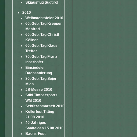
Skiausflug Südtirol
2010
Weihnachtsfeier 2010
60. Geb. Tag Krepper
Manfred
60. Geb. Tag Christl
Köllner
60. Geb. Tag Klaus
Treffer
70. Geb. Tag Franz
Innerhofer
Einsiedelei
Dachsanierung
80. Geb. Tag Sojer
Mich
JS-Messe 2010
Stihl Timbersports
WM 2010
Schützenmarsch 2010
Kellerfest Titting
21.08.2010
40-Jähriges
Saalfelden 15.08.2010
Baons-Fest