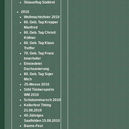
Skiausflug Südtirol
2010
Weihnachtsfeier 2010
60. Geb. Tag Krepper
Manfred
60. Geb. Tag Christl
Köllner
60. Geb. Tag Klaus
Treffer
70. Geb. Tag Franz
Innerhofer
Einsiedelei
Dachsanierung
80. Geb. Tag Sojer
Mich
JS-Messe 2010
Stihl Timbersports
WM 2010
Schützenmarsch 2010
Kellerfest Titting
21.08.2010
40-Jähriges
Saalfelden 15.08.2010
Baons-Fest