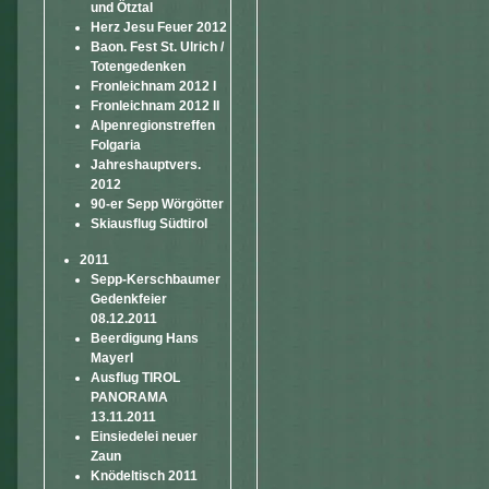
und Ötztal
Herz Jesu Feuer 2012
Baon. Fest St. Ulrich /
Totengedenken
Fronleichnam 2012 I
Fronleichnam 2012 II
Alpenregionstreffen
Folgaria
Jahreshauptvers.
2012
90-er Sepp Wörgötter
Skiausflug Südtirol
2011
Sepp-Kerschbaumer
Gedenkfeier
08.12.2011
Beerdigung Hans
Mayerl
Ausflug TIROL
PANORAMA
13.11.2011
Einsiedelei neuer
Zaun
Knödeltisch 2011