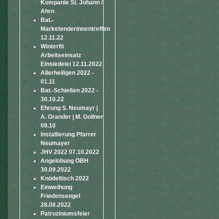
Kompanie St. Johann /
Ahrn
Bat.-
Marketenderinnentreffen
12.11.22
Winterfit
Arbeitseinsatz
Einsiedelei 12.11.2022
Allerheiligen 2022 -
01.11
Bat.-Schießen 2022 -
30.10.22
Ehrung S. Neumayr |
A. Grander | M. Gollner
09.10
Installierung Pfarrer
Neumayer
JHV 2022 07.10.2022
Angelobung ÖBH
30.09.2022
Knödeltisch 2022
Einweihung
Friedensengel
28.08.2022
Patroziniumsfeier