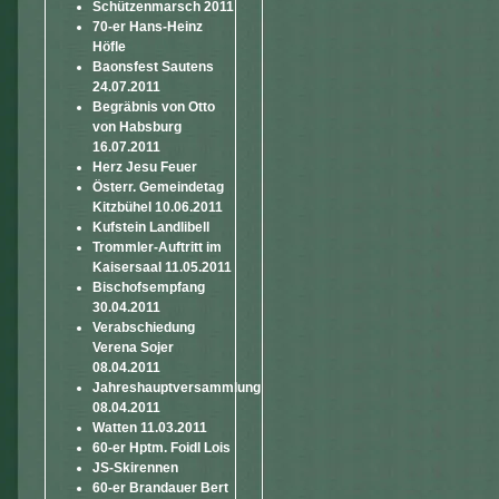
Schützenmarsch 2011
70-er Hans-Heinz
Höfle
Baonsfest Sautens
24.07.2011
Begräbnis von Otto
von Habsburg
16.07.2011
Herz Jesu Feuer
Österr. Gemeindetag
Kitzbühel 10.06.2011
Kufstein Landlibell
Trommler-Auftritt im
Kaisersaal 11.05.2011
Bischofsempfang
30.04.2011
Verabschiedung
Verena Sojer
08.04.2011
Jahreshauptversammlung
08.04.2011
Watten 11.03.2011
60-er Hptm. Foidl Lois
JS-Skirennen
60-er Brandauer Bert