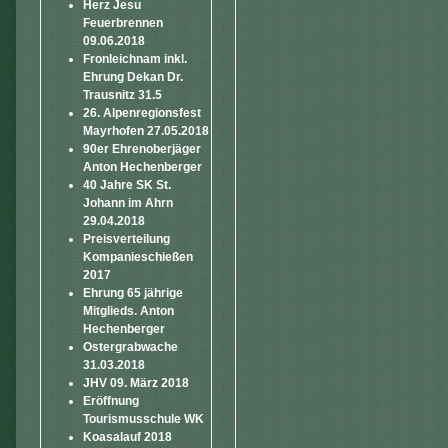
Herz Jesu
Feuerbrennen
09.06.2018
Fronleichnam inkl.
Ehrung Dekan Dr.
Trausnitz 31.5
26. Alpenregionsfest
Mayrhofen 27.05.2018
90er Ehrenoberjäger
Anton Hechenberger
40 Jahre SK St.
Johann im Ahrn
29.04.2018
Preisverteilung
Kompanieschießen
2017
Ehrung 65 jährige
Mitglieds. Anton
Hechenberger
Ostergrabwache
31.03.2018
JHV 09. März 2018
Eröffnung
Tourismusschule WK
Koasalauf 2018