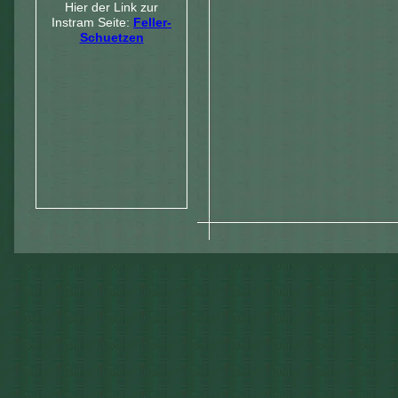
Hier der Link zur
Instram Seite:
Feller-
Schuetzen