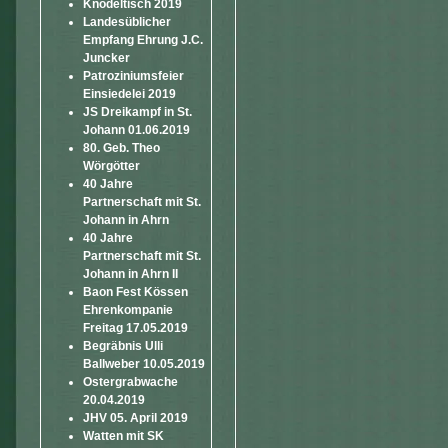
Knödeltisch 2019
Landesüblicher
Empfang Ehrung J.C.
Juncker
Patroziniumsfeier
Einsiedelei 2019
JS Dreikampf in St.
Johann 01.06.2019
80. Geb. Theo
Wörgötter
40 Jahre
Partnerschaft mit St.
Johann in Ahrn
40 Jahre
Partnerschaft mit St.
Johann in Ahrn II
Baon Fest Kössen
Ehrenkompanie
Freitag 17.05.2019
Begräbnis Ulli
Ballweber 10.05.2019
Ostergrabwache
20.04.2019
JHV 05. April 2019
Watten mit SK