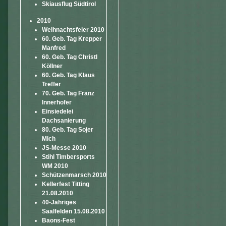
Skiausflug Südtirol
2010
Weihnachtsfeier 2010
60. Geb. Tag Krepper
Manfred
60. Geb. Tag Christl
Köllner
60. Geb. Tag Klaus
Treffer
70. Geb. Tag Franz
Innerhofer
Einsiedelei
Dachsanierung
80. Geb. Tag Sojer
Mich
JS-Messe 2010
Stihl Timbersports
WM 2010
Schützenmarsch 2010
Kellerfest Titting
21.08.2010
40-Jähriges
Saalfelden 15.08.2010
Baons-Fest