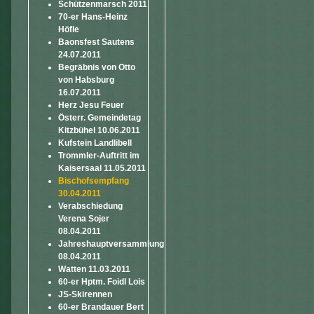
Schützenmarsch 2011
70-er Hans-Heinz
Höfle
Baonsfest Sautens
24.07.2011
Begräbnis von Otto
von Habsburg
16.07.2011
Herz Jesu Feuer
Österr. Gemeindetag
Kitzbühel 10.06.2011
Kufstein Landlibell
Trommler-Auftritt im
Kaisersaal 11.05.2011
Bischofsempfang
30.04.2011
Verabschiedung
Verena Sojer
08.04.2011
Jahreshauptversammlung
08.04.2011
Watten 11.03.2011
60-er Hptm. Foidl Lois
JS-Skirennen
60-er Brandauer Bert