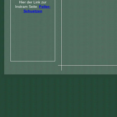
Hier der Link zur
Instram Seite:
Feller-
Schuetzen