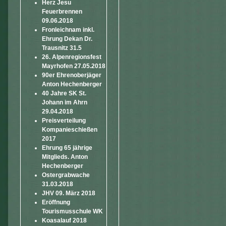
Herz Jesu
Feuerbrennen
09.06.2018
Fronleichnam inkl.
Ehrung Dekan Dr.
Trausnitz 31.5
26. Alpenregionsfest
Mayrhofen 27.05.2018
90er Ehrenoberjäger
Anton Hechenberger
40 Jahre SK St.
Johann im Ahrn
29.04.2018
Preisverteilung
Kompanieschießen
2017
Ehrung 65 jährige
Mitglieds. Anton
Hechenberger
Ostergrabwache
31.03.2018
JHV 09. März 2018
Eröffnung
Tourismusschule WK
Koasalauf 2018