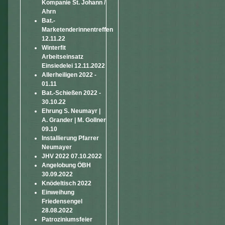
Kompanie St. Johann /
Ahrn
Bat.-
Marketenderinnentreffen
12.11.22
Winterfit
Arbeitseinsatz
Einsiedelei 12.11.2022
Allerheiligen 2022 -
01.11
Bat.-Schießen 2022 -
30.10.22
Ehrung S. Neumayr |
A. Grander | M. Gollner
09.10
Installierung Pfarrer
Neumayer
JHV 2022 07.10.2022
Angelobung ÖBH
30.09.2022
Knödeltisch 2022
Einweihung
Friedensengel
28.08.2022
Patroziniumsfeier