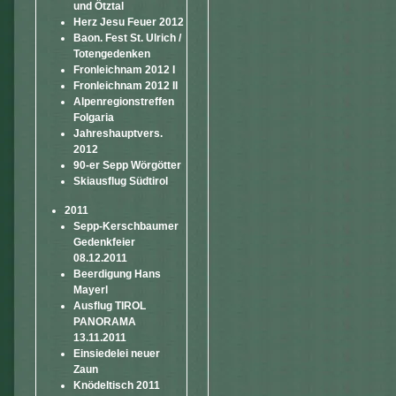
und Ötztal
Herz Jesu Feuer 2012
Baon. Fest St. Ulrich /
Totengedenken
Fronleichnam 2012 I
Fronleichnam 2012 II
Alpenregionstreffen
Folgaria
Jahreshauptvers.
2012
90-er Sepp Wörgötter
Skiausflug Südtirol
2011
Sepp-Kerschbaumer
Gedenkfeier
08.12.2011
Beerdigung Hans
Mayerl
Ausflug TIROL
PANORAMA
13.11.2011
Einsiedelei neuer
Zaun
Knödeltisch 2011