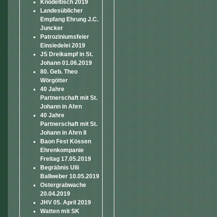
Knödeltisch 2019
Landesüblicher
Empfang Ehrung J.C.
Juncker
Patroziniumsfeier
Einsiedelei 2019
JS Dreikampf in St.
Johann 01.06.2019
80. Geb. Theo
Wörgötter
40 Jahre
Partnerschaft mit St.
Johann in Ahrn
40 Jahre
Partnerschaft mit St.
Johann in Ahrn II
Baon Fest Kössen
Ehrenkompanie
Freitag 17.05.2019
Begräbnis Ulli
Ballweber 10.05.2019
Ostergrabwache
20.04.2019
JHV 05. April 2019
Watten mit SK