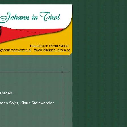
Hauptmann Oliver Wieser
o@fellerschuetzen.at
-
www.fellerschuetzen.at
meraden
rmann Sojer, Klaus Steinwender