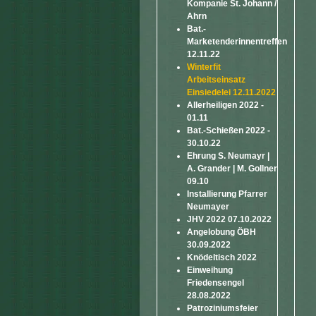
Kompanie St. Johann /
Ahrn
Bat.-
Marketenderinnentreffen
12.11.22
Winterfit
Arbeitseinsatz
Einsiedelei 12.11.2022
Allerheiligen 2022 -
01.11
Bat.-Schießen 2022 -
30.10.22
Ehrung S. Neumayr |
A. Grander | M. Gollner
09.10
Installierung Pfarrer
Neumayer
JHV 2022 07.10.2022
Angelobung ÖBH
30.09.2022
Knödeltisch 2022
Einweihung
Friedensengel
28.08.2022
Patroziniumsfeier