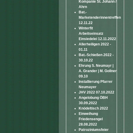
Kompanie St. Johann /
Ahrn
Bat.-
Marketenderinnentreffen
12.11.22
Winterfit
Arbeitseinsatz
Einsiedelei 12.11.2022
Allerheiligen 2022 -
01.11
Bat.-Schießen 2022 -
30.10.22
Ehrung S. Neumayr |
A. Grander | M. Gollner
09.10
Installierung Pfarrer
Neumayer
JHV 2022 07.10.2022
Angelobung ÖBH
30.09.2022
Knödeltisch 2022
Einweihung
Friedensengel
28.08.2022
Patroziniumsfeier