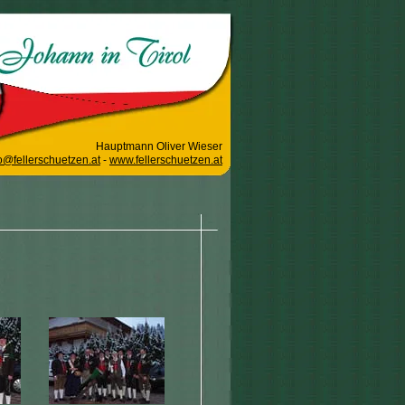
Hauptmann Oliver Wieser
o@fellerschuetzen.at
-
www.fellerschuetzen.at