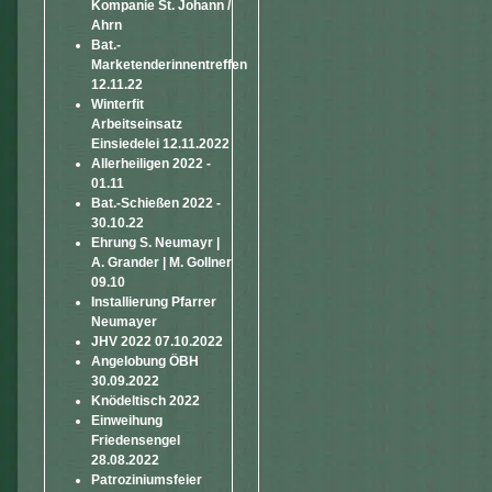
Kompanie St. Johann /
Ahrn
Bat.-
Marketenderinnentreffen
12.11.22
Winterfit
Arbeitseinsatz
Einsiedelei 12.11.2022
Allerheiligen 2022 -
01.11
Bat.-Schießen 2022 -
30.10.22
Ehrung S. Neumayr |
A. Grander | M. Gollner
09.10
Installierung Pfarrer
Neumayer
JHV 2022 07.10.2022
Angelobung ÖBH
30.09.2022
Knödeltisch 2022
Einweihung
Friedensengel
28.08.2022
Patroziniumsfeier