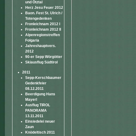
und Ötztal
Herz Jesu Feuer 2012
Baon. Fest St. Ulrich /
Totengedenken
Fronleichnam 2012 I
Fronleichnam 2012 II
Alpenregionstreffen
Folgaria
Jahreshauptvers.
2012
90-er Sepp Wörgötter
Skiausflug Südtirol
2011
Sepp-Kerschbaumer
Gedenkfeier
08.12.2011
Beerdigung Hans
Mayerl
Ausflug TIROL
PANORAMA
13.11.2011
Einsiedelei neuer
Zaun
Knödeltisch 2011