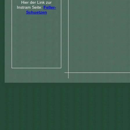
Hier der Link zur
Instram Seite:
Feller-
Schuetzen