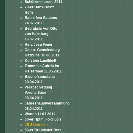
Schützenmarsch 2011
70-er Hans-Heinz
Höfle
Baonsfest Sautens
24.07.2011
Begräbnis von Otto
von Habsburg
16.07.2011
Herz Jesu Feuer
Österr. Gemeindetag
Kitzbühel 10.06.2011
Kufstein Landlibell
Trommler-Auftritt im
Kaisersaal 11.05.2011
Bischofsempfang
30.04.2011
Verabschiedung
Verena Sojer
08.04.2011
Jahreshauptversammlung
08.04.2011
Watten 11.03.2011
60-er Hptm. Foidl Lois
JS-Skirennen
60-er Brandauer Bert