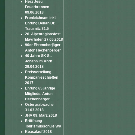
Herz Jesu
Feuerbrennen
09.06.2018
Fronleichnam inkl.
Ehrung Dekan Dr.
Trausnitz 31.5
26. Alpenregionsfest
Mayrhofen 27.05.2018
90er Ehrenoberjäger
Anton Hechenberger
40 Jahre SK St.
Johann im Ahrn
29.04.2018
Preisverteilung
Kompanieschießen
2017
Ehrung 65 jährige
Mitglieds. Anton
Hechenberger
Ostergrabwache
31.03.2018
JHV 09. März 2018
Eröffnung
Tourismusschule WK
Koasalauf 2018