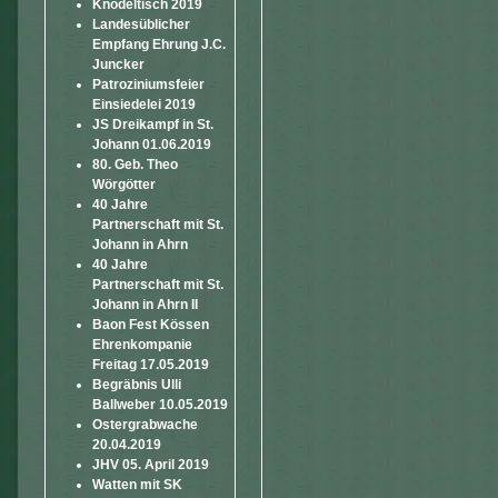
Knödeltisch 2019
Landesüblicher
Empfang Ehrung J.C.
Juncker
Patroziniumsfeier
Einsiedelei 2019
JS Dreikampf in St.
Johann 01.06.2019
80. Geb. Theo
Wörgötter
40 Jahre
Partnerschaft mit St.
Johann in Ahrn
40 Jahre
Partnerschaft mit St.
Johann in Ahrn II
Baon Fest Kössen
Ehrenkompanie
Freitag 17.05.2019
Begräbnis Ulli
Ballweber 10.05.2019
Ostergrabwache
20.04.2019
JHV 05. April 2019
Watten mit SK