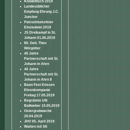
Knödeltisch 2019
Landesüblicher
Empfang Ehrung J.C.
Juncker
Patroziniumsfeier
Einsiedelei 2019
JS Dreikampf in St.
Johann 01.06.2019
80. Geb. Theo
Wörgötter
40 Jahre
Partnerschaft mit St.
Johann in Ahrn
40 Jahre
Partnerschaft mit St.
Johann in Ahrn II
Baon Fest Kössen
Ehrenkompanie
Freitag 17.05.2019
Begräbnis Ulli
Ballweber 10.05.2019
Ostergrabwache
20.04.2019
JHV 05. April 2019
Watten mit SK