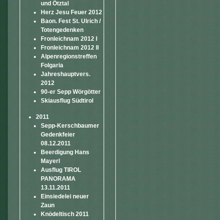
und Ötztal
Herz Jesu Feuer 2012
Baon. Fest St. Ulrich /
Totengedenken
Fronleichnam 2012 I
Fronleichnam 2012 II
Alpenregionstreffen
Folgaria
Jahreshauptvers.
2012
90-er Sepp Wörgötter
Skiausflug Südtirol
2011
Sepp-Kerschbaumer
Gedenkfeier
08.12.2011
Beerdigung Hans
Mayerl
Ausflug TIROL
PANORAMA
13.11.2011
Einsiedelei neuer
Zaun
Knödeltisch 2011