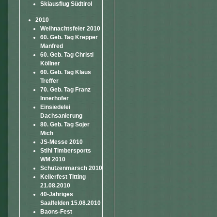
Skiausflug Südtirol
2010
Weihnachtsfeier 2010
60. Geb. Tag Krepper
Manfred
60. Geb. Tag Christl
Köllner
60. Geb. Tag Klaus
Treffer
70. Geb. Tag Franz
Innerhofer
Einsiedelei
Dachsanierung
80. Geb. Tag Sojer
Mich
JS-Messe 2010
Stihl Timbersports
WM 2010
Schützenmarsch 2010
Kellerfest Titting
21.08.2010
40-Jähriges
Saalfelden 15.08.2010
Baons-Fest