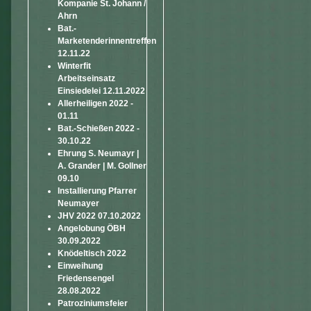
Kompanie St. Johann /
Ahrn
Bat.-
Marketenderinnentreffen
12.11.22
Winterfit
Arbeitseinsatz
Einsiedelei 12.11.2022
Allerheiligen 2022 -
01.11
Bat.-Schießen 2022 -
30.10.22
Ehrung S. Neumayr |
A. Grander | M. Gollner
09.10
Installierung Pfarrer
Neumayer
JHV 2022 07.10.2022
Angelobung ÖBH
30.09.2022
Knödeltisch 2022
Einweihung
Friedensengel
28.08.2022
Patroziniumsfeier