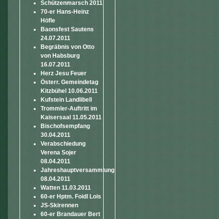
Schützenmarsch 2011
70-er Hans-Heinz
Höfle
Baonsfest Sautens
24.07.2011
Begräbnis von Otto
von Habsburg
16.07.2011
Herz Jesu Feuer
Österr. Gemeindetag
Kitzbühel 10.06.2011
Kufstein Landlibell
Trommler-Auftritt im
Kaisersaal 11.05.2011
Bischofsempfang
30.04.2011
Verabschiedung
Verena Sojer
08.04.2011
Jahreshauptversammlung
08.04.2011
Watten 11.03.2011
60-er Hptm. Foidl Lois
JS-Skirennen
60-er Brandauer Bert