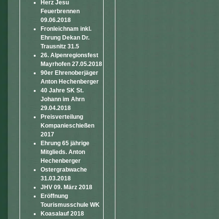
Herz Jesu
Feuerbrennen
09.06.2018
Fronleichnam inkl.
Ehrung Dekan Dr.
Trausnitz 31.5
26. Alpenregionsfest
Mayrhofen 27.05.2018
90er Ehrenoberjäger
Anton Hechenberger
40 Jahre SK St.
Johann im Ahrn
29.04.2018
Preisverteilung
Kompanieschießen
2017
Ehrung 65 jährige
Mitglieds. Anton
Hechenberger
Ostergrabwache
31.03.2018
JHV 09. März 2018
Eröffnung
Tourismusschule WK
Koasalauf 2018