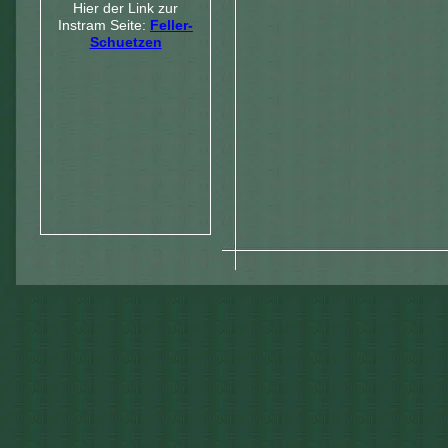
Hier der Link zur
Instram Seite:
Feller-
Schuetzen