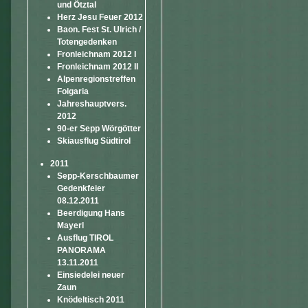
und Ötztal
Herz Jesu Feuer 2012
Baon. Fest St. Ulrich /
Totengedenken
Fronleichnam 2012 I
Fronleichnam 2012 II
Alpenregionstreffen
Folgaria
Jahreshauptvers.
2012
90-er Sepp Wörgötter
Skiausflug Südtirol
2011
Sepp-Kerschbaumer
Gedenkfeier
08.12.2011
Beerdigung Hans
Mayerl
Ausflug TIROL
PANORAMA
13.11.2011
Einsiedelei neuer
Zaun
Knödeltisch 2011