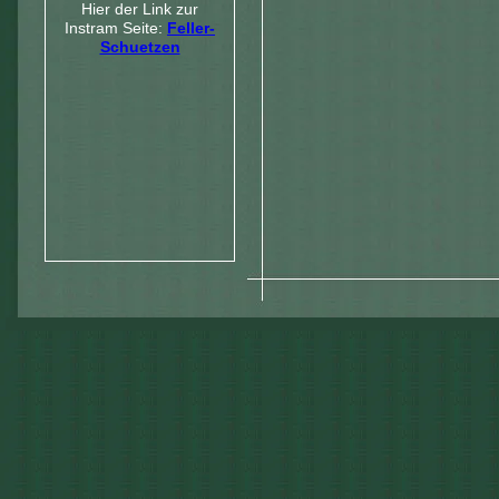
Hier der Link zur
Instram Seite:
Feller-
Schuetzen