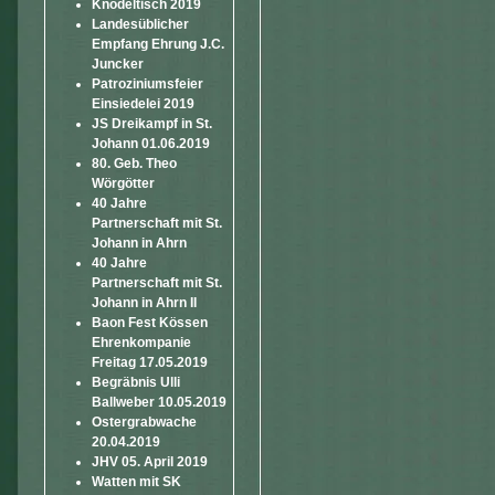
Knödeltisch 2019
Landesüblicher
Empfang Ehrung J.C.
Juncker
Patroziniumsfeier
Einsiedelei 2019
JS Dreikampf in St.
Johann 01.06.2019
80. Geb. Theo
Wörgötter
40 Jahre
Partnerschaft mit St.
Johann in Ahrn
40 Jahre
Partnerschaft mit St.
Johann in Ahrn II
Baon Fest Kössen
Ehrenkompanie
Freitag 17.05.2019
Begräbnis Ulli
Ballweber 10.05.2019
Ostergrabwache
20.04.2019
JHV 05. April 2019
Watten mit SK