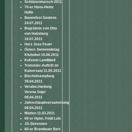
Schützenmarsch 2011
70-er Hans-Heinz
Höfle
Baonsfest Sautens
24.07.2011
Begräbnis von Otto
von Habsburg
16.07.2011
Herz Jesu Feuer
Österr. Gemeindetag
Kitzbühel 10.06.2011
Kufstein Landlibell
Trommler-Auftritt im
Kaisersaal 11.05.2011
Bischofsempfang
30.04.2011
Verabschiedung
Verena Sojer
08.04.2011
Jahreshauptversammlung
08.04.2011
Watten 11.03.2011
60-er Hptm. Foidl Lois
JS-Skirennen
60-er Brandauer Bert