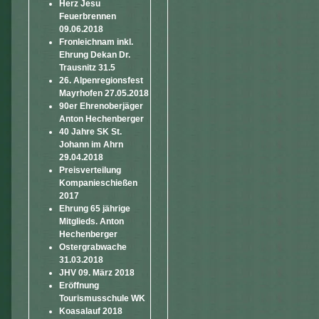
Herz Jesu
Feuerbrennen
09.06.2018
Fronleichnam inkl.
Ehrung Dekan Dr.
Trausnitz 31.5
26. Alpenregionsfest
Mayrhofen 27.05.2018
90er Ehrenoberjäger
Anton Hechenberger
40 Jahre SK St.
Johann im Ahrn
29.04.2018
Preisverteilung
Kompanieschießen
2017
Ehrung 65 jährige
Mitglieds. Anton
Hechenberger
Ostergrabwache
31.03.2018
JHV 09. März 2018
Eröffnung
Tourismusschule WK
Koasalauf 2018