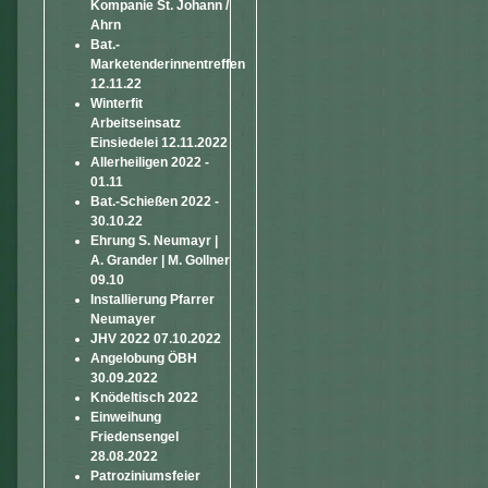
Kompanie St. Johann /
Ahrn
Bat.-
Marketenderinnentreffen
12.11.22
Winterfit
Arbeitseinsatz
Einsiedelei 12.11.2022
Allerheiligen 2022 -
01.11
Bat.-Schießen 2022 -
30.10.22
Ehrung S. Neumayr |
A. Grander | M. Gollner
09.10
Installierung Pfarrer
Neumayer
JHV 2022 07.10.2022
Angelobung ÖBH
30.09.2022
Knödeltisch 2022
Einweihung
Friedensengel
28.08.2022
Patroziniumsfeier