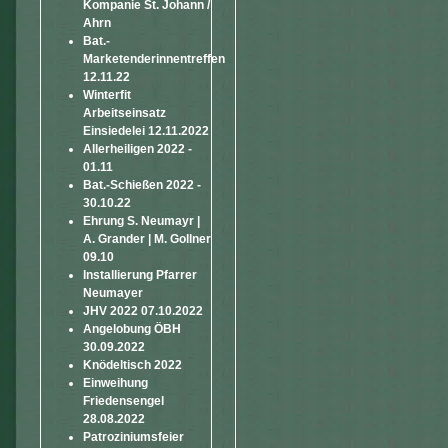
Kompanie St. Johann /
Ahrn
Bat.-
Marketenderinnentreffen
12.11.22
Winterfit
Arbeitseinsatz
Einsiedelei 12.11.2022
Allerheiligen 2022 -
01.11
Bat.-Schießen 2022 -
30.10.22
Ehrung S. Neumayr |
A. Grander | M. Gollner
09.10
Installierung Pfarrer
Neumayer
JHV 2022 07.10.2022
Angelobung ÖBH
30.09.2022
Knödeltisch 2022
Einweihung
Friedensengel
28.08.2022
Patroziniumsfeier