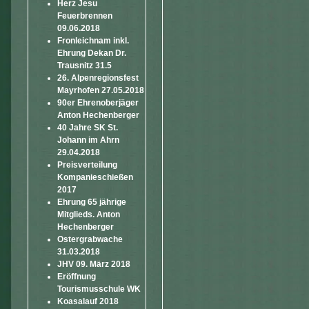
Herz Jesu
Feuerbrennen
09.06.2018
Fronleichnam inkl.
Ehrung Dekan Dr.
Trausnitz 31.5
26. Alpenregionsfest
Mayrhofen 27.05.2018
90er Ehrenoberjäger
Anton Hechenberger
40 Jahre SK St.
Johann im Ahrn
29.04.2018
Preisverteilung
Kompanieschießen
2017
Ehrung 65 jährige
Mitglieds. Anton
Hechenberger
Ostergrabwache
31.03.2018
JHV 09. März 2018
Eröffnung
Tourismusschule WK
Koasalauf 2018