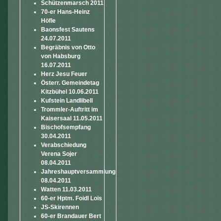
Schützenmarsch 2011
70-er Hans-Heinz
Höfle
Baonsfest Sautens
24.07.2011
Begräbnis von Otto
von Habsburg
16.07.2011
Herz Jesu Feuer
Österr. Gemeindetag
Kitzbühel 10.06.2011
Kufstein Landlibell
Trommler-Auftritt im
Kaisersaal 11.05.2011
Bischofsempfang
30.04.2011
Verabschiedung
Verena Sojer
08.04.2011
Jahreshauptversammlung
08.04.2011
Watten 11.03.2011
60-er Hptm. Foidl Lois
JS-Skirennen
60-er Brandauer Bert