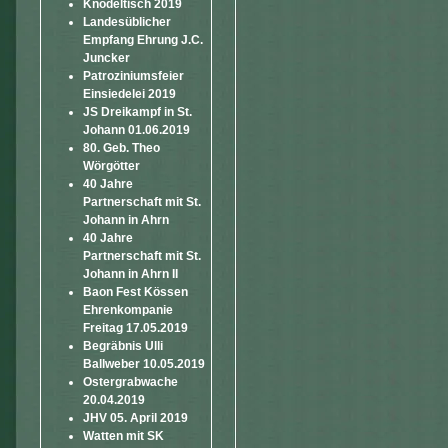
Knödeltisch 2019
Landesüblicher
Empfang Ehrung J.C.
Juncker
Patroziniumsfeier
Einsiedelei 2019
JS Dreikampf in St.
Johann 01.06.2019
80. Geb. Theo
Wörgötter
40 Jahre
Partnerschaft mit St.
Johann in Ahrn
40 Jahre
Partnerschaft mit St.
Johann in Ahrn II
Baon Fest Kössen
Ehrenkompanie
Freitag 17.05.2019
Begräbnis Ulli
Ballweber 10.05.2019
Ostergrabwache
20.04.2019
JHV 05. April 2019
Watten mit SK