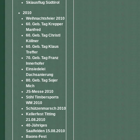
Skiausflug Südtirol
2010
Weihnachtsfeier 2010
60. Geb. Tag Krepper
Manfred
60. Geb. Tag Christl
Köllner
60. Geb. Tag Klaus
Treffer
70. Geb. Tag Franz
Innerhofer
Einsiedelei
Dachsanierung
80. Geb. Tag Sojer
Mich
JS-Messe 2010
Stihl Timbersports
WM 2010
Schützenmarsch 2010
Kellerfest Titting
21.08.2010
40-Jähriges
Saalfelden 15.08.2010
Baons-Fest