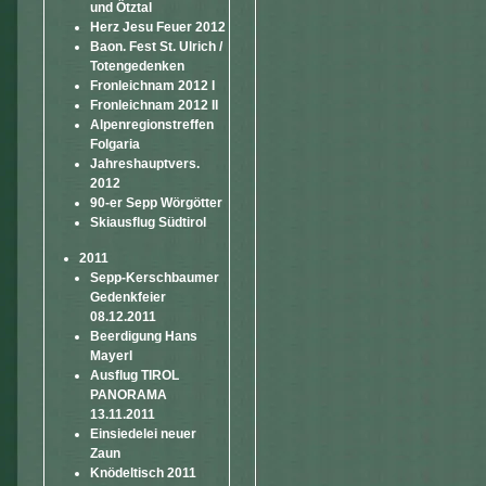
und Ötztal
Herz Jesu Feuer 2012
Baon. Fest St. Ulrich /
Totengedenken
Fronleichnam 2012 I
Fronleichnam 2012 II
Alpenregionstreffen
Folgaria
Jahreshauptvers.
2012
90-er Sepp Wörgötter
Skiausflug Südtirol
2011
Sepp-Kerschbaumer
Gedenkfeier
08.12.2011
Beerdigung Hans
Mayerl
Ausflug TIROL
PANORAMA
13.11.2011
Einsiedelei neuer
Zaun
Knödeltisch 2011