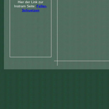
Hier der Link zur
Instram Seite:
Feller-
Schuetzen