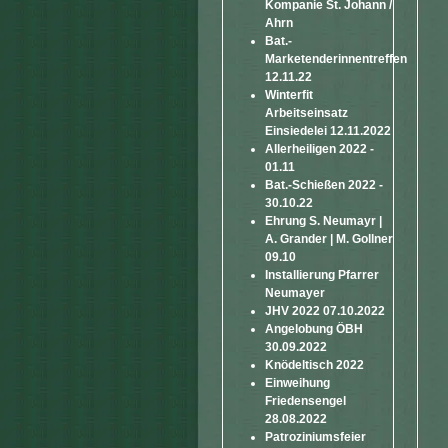
Kompanie St. Johann /
Ahrn
Bat.-
Marketenderinnentreffen
12.11.22
Winterfit
Arbeitseinsatz
Einsiedelei 12.11.2022
Allerheiligen 2022 -
01.11
Bat.-Schießen 2022 -
30.10.22
Ehrung S. Neumayr |
A. Grander | M. Gollner
09.10
Installierung Pfarrer
Neumayer
JHV 2022 07.10.2022
Angelobung ÖBH
30.09.2022
Knödeltisch 2022
Einweihung
Friedensengel
28.08.2022
Patroziniumsfeier