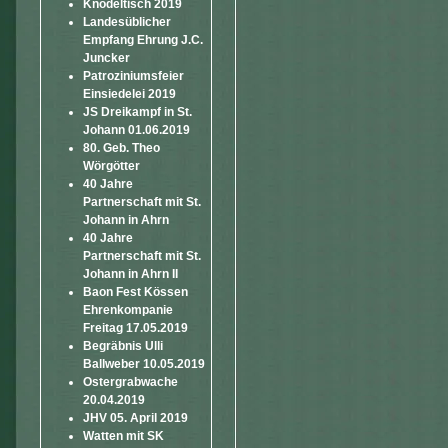
Knödeltisch 2019
Landesüblicher
Empfang Ehrung J.C.
Juncker
Patroziniumsfeier
Einsiedelei 2019
JS Dreikampf in St.
Johann 01.06.2019
80. Geb. Theo
Wörgötter
40 Jahre
Partnerschaft mit St.
Johann in Ahrn
40 Jahre
Partnerschaft mit St.
Johann in Ahrn II
Baon Fest Kössen
Ehrenkompanie
Freitag 17.05.2019
Begräbnis Ulli
Ballweber 10.05.2019
Ostergrabwache
20.04.2019
JHV 05. April 2019
Watten mit SK