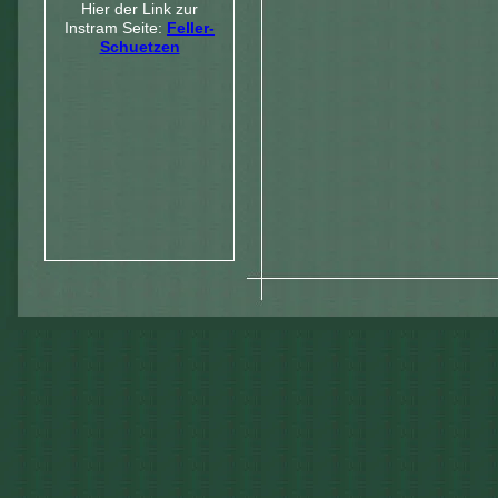
Hier der Link zur
Instram Seite:
Feller-
Schuetzen