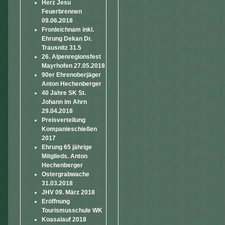
Herz Jesu
Feuerbrennen
09.06.2018
Fronleichnam inkl.
Ehrung Dekan Dr.
Trausnitz 31.5
26. Alpenregionsfest
Mayrhofen 27.05.2018
90er Ehrenoberjäger
Anton Hechenberger
40 Jahre SK St.
Johann im Ahrn
29.04.2018
Preisverteilung
Kompanieschießen
2017
Ehrung 65 jährige
Mitglieds. Anton
Hechenberger
Ostergrabwache
31.03.2018
JHV 09. März 2018
Eröffnung
Tourismusschule WK
Koasalauf 2018