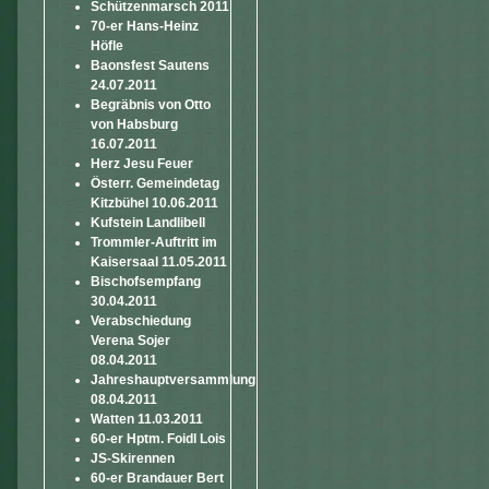
Schützenmarsch 2011
70-er Hans-Heinz
Höfle
Baonsfest Sautens
24.07.2011
Begräbnis von Otto
von Habsburg
16.07.2011
Herz Jesu Feuer
Österr. Gemeindetag
Kitzbühel 10.06.2011
Kufstein Landlibell
Trommler-Auftritt im
Kaisersaal 11.05.2011
Bischofsempfang
30.04.2011
Verabschiedung
Verena Sojer
08.04.2011
Jahreshauptversammlung
08.04.2011
Watten 11.03.2011
60-er Hptm. Foidl Lois
JS-Skirennen
60-er Brandauer Bert