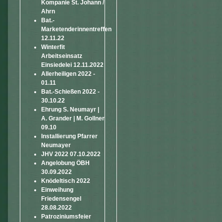
Kompanie St. Johann /
Ahrn
Bat.-
Marketenderinnentreffen
12.11.22
Winterfit
Arbeitseinsatz
Einsiedelei 12.11.2022
Allerheiligen 2022 -
01.11
Bat.-Schießen 2022 -
30.10.22
Ehrung S. Neumayr |
A. Grander | M. Gollner
09.10
Installierung Pfarrer
Neumayer
JHV 2022 07.10.2022
Angelobung ÖBH
30.09.2022
Knödeltisch 2022
Einweihung
Friedensengel
28.08.2022
Patroziniumsfeier