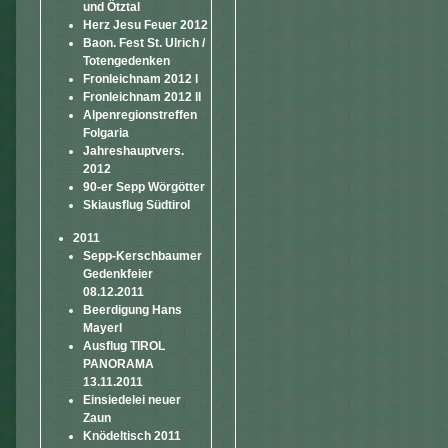
und Ötztal
Herz Jesu Feuer 2012
Baon. Fest St. Ulrich /
Totengedenken
Fronleichnam 2012 I
Fronleichnam 2012 II
Alpenregionstreffen
Folgaria
Jahreshauptvers.
2012
90-er Sepp Wörgötter
Skiausflug Südtirol
2011
Sepp-Kerschbaumer
Gedenkfeier
08.12.2011
Beerdigung Hans
Mayerl
Ausflug TIROL
PANORAMA
13.11.2011
Einsiedelei neuer
Zaun
Knödeltisch 2011