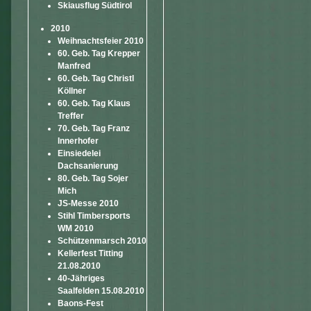
Skiausflug Südtirol
2010
Weihnachtsfeier 2010
60. Geb. Tag Krepper
Manfred
60. Geb. Tag Christl
Köllner
60. Geb. Tag Klaus
Treffer
70. Geb. Tag Franz
Innerhofer
Einsiedelei
Dachsanierung
80. Geb. Tag Sojer
Mich
JS-Messe 2010
Stihl Timbersports
WM 2010
Schützenmarsch 2010
Kellerfest Titting
21.08.2010
40-Jähriges
Saalfelden 15.08.2010
Baons-Fest