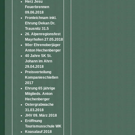
Herz Jesu
Feuerbrennen
09.06.2018
Fronleichnam inkl.
Ehrung Dekan Dr.
Trausnitz 31.5
26. Alpenregionsfest
Mayrhofen 27.05.2018
90er Ehrenoberjäger
Anton Hechenberger
40 Jahre SK St.
Johann im Ahrn
29.04.2018
Preisverteilung
Kompanieschießen
2017
Ehrung 65 jährige
Mitglieds. Anton
Hechenberger
Ostergrabwache
31.03.2018
JHV 09. März 2018
Eröffnung
Tourismusschule WK
Koasalauf 2018