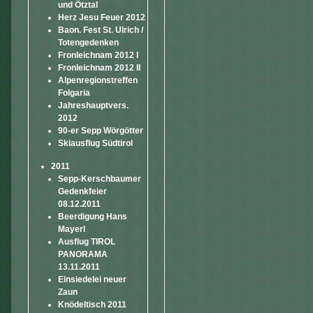
und Ötztal
Herz Jesu Feuer 2012
Baon. Fest St. Ulrich /
Totengedenken
Fronleichnam 2012 I
Fronleichnam 2012 II
Alpenregionstreffen
Folgaria
Jahreshauptvers.
2012
90-er Sepp Wörgötter
Skiausflug Südtirol
2011
Sepp-Kerschbaumer
Gedenkfeier
08.12.2011
Beerdigung Hans
Mayerl
Ausflug TIROL
PANORAMA
13.11.2011
Einsiedelei neuer
Zaun
Knödeltisch 2011