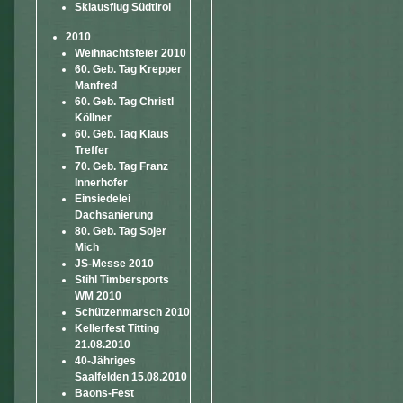
Skiausflug Südtirol
2010
Weihnachtsfeier 2010
60. Geb. Tag Krepper
Manfred
60. Geb. Tag Christl
Köllner
60. Geb. Tag Klaus
Treffer
70. Geb. Tag Franz
Innerhofer
Einsiedelei
Dachsanierung
80. Geb. Tag Sojer
Mich
JS-Messe 2010
Stihl Timbersports
WM 2010
Schützenmarsch 2010
Kellerfest Titting
21.08.2010
40-Jähriges
Saalfelden 15.08.2010
Baons-Fest