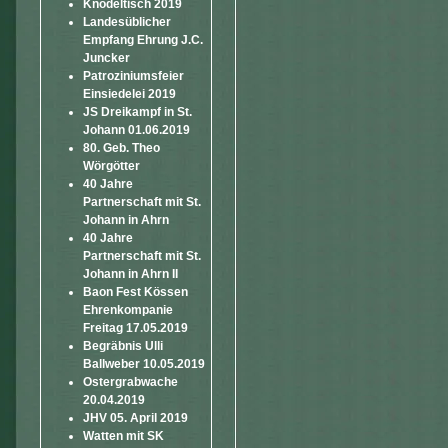
Knödeltisch 2019
Landesüblicher
Empfang Ehrung J.C.
Juncker
Patroziniumsfeier
Einsiedelei 2019
JS Dreikampf in St.
Johann 01.06.2019
80. Geb. Theo
Wörgötter
40 Jahre
Partnerschaft mit St.
Johann in Ahrn
40 Jahre
Partnerschaft mit St.
Johann in Ahrn II
Baon Fest Kössen
Ehrenkompanie
Freitag 17.05.2019
Begräbnis Ulli
Ballweber 10.05.2019
Ostergrabwache
20.04.2019
JHV 05. April 2019
Watten mit SK