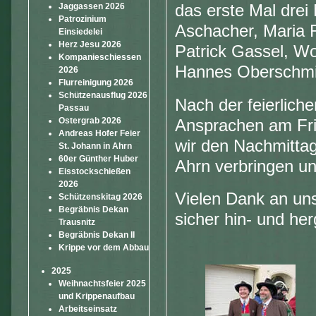
Jaggassen 2026
das erste Mal drei
Patrozinium
Aschacher, Maria R
Einsiedelei
Herz Jesu 2026
Patrick Gassel, W
Kompanieschiessen
Hannes Oberschmid
2026
Flurreinigung 2026
Schützenausflug 2026
Nach der feierlich
Passau
Ostergrab 2026
Ansprachen am Fri
Andreas Hofer Feier
wir den Nachmitta
St. Johann in Ahrn
60er Günther Huber
Ahrn verbringen u
Eisstockschießen
2026
Vielen Dank an uns
Schützenskitag 2026
Begräbnis Dekan
sicher hin- und he
Trausnitz
Begräbnis Dekan II
Krippe vor dem Abbau
2025
Weihnachtsfeier 2025
und Krippenaufbau
Arbeitseinsatz