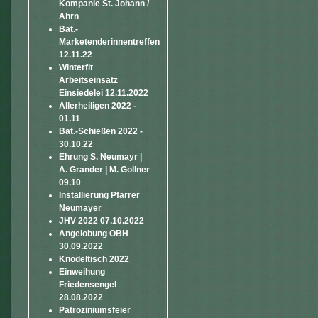
Kompanie St. Johann /
Ahrn
Bat.-
Marketenderinnentreffen
12.11.22
Winterfit
Arbeitseinsatz
Einsiedelei 12.11.2022
Allerheiligen 2022 -
01.11
Bat.-Schießen 2022 -
30.10.22
Ehrung S. Neumayr |
A. Grander | M. Gollner
09.10
Installierung Pfarrer
Neumayer
JHV 2022 07.10.2022
Angelobung ÖBH
30.09.2022
Knödeltisch 2022
Einweihung
Friedensengel
28.08.2022
Patroziniumsfeier