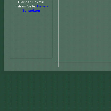
Hier der Link zur
Instram Seite:
Feller-
Schuetzen