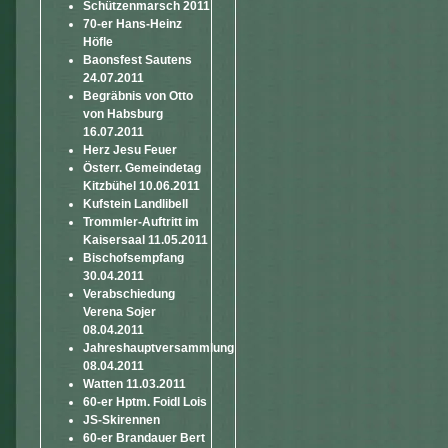
Schützenmarsch 2011
70-er Hans-Heinz
Höfle
Baonsfest Sautens
24.07.2011
Begräbnis von Otto
von Habsburg
16.07.2011
Herz Jesu Feuer
Österr. Gemeindetag
Kitzbühel 10.06.2011
Kufstein Landlibell
Trommler-Auftritt im
Kaisersaal 11.05.2011
Bischofsempfang
30.04.2011
Verabschiedung
Verena Sojer
08.04.2011
Jahreshauptversammlung
08.04.2011
Watten 11.03.2011
60-er Hptm. Foidl Lois
JS-Skirennen
60-er Brandauer Bert