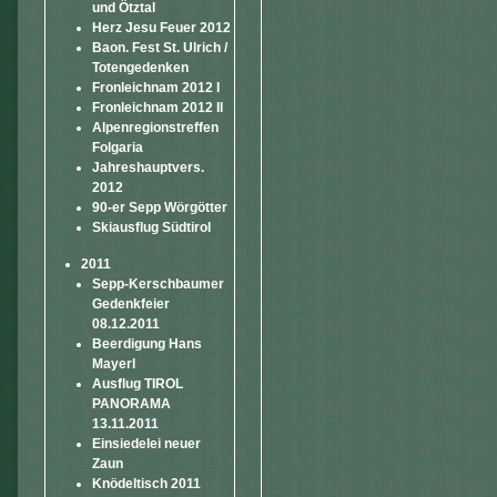
und Ötztal
Herz Jesu Feuer 2012
Baon. Fest St. Ulrich /
Totengedenken
Fronleichnam 2012 I
Fronleichnam 2012 II
Alpenregionstreffen
Folgaria
Jahreshauptvers.
2012
90-er Sepp Wörgötter
Skiausflug Südtirol
2011
Sepp-Kerschbaumer
Gedenkfeier
08.12.2011
Beerdigung Hans
Mayerl
Ausflug TIROL
PANORAMA
13.11.2011
Einsiedelei neuer
Zaun
Knödeltisch 2011