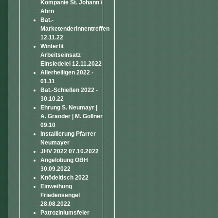
Kompanie St. Johann /
Ahrn
Bat.-
Marketenderinnentreffen
12.11.22
Winterfit
Arbeitseinsatz
Einsiedelei 12.11.2022
Allerheiligen 2022 -
01.11
Bat.-Schießen 2022 -
30.10.22
Ehrung S. Neumayr |
A. Grander | M. Gollner
09.10
Installierung Pfarrer
Neumayer
JHV 2022 07.10.2022
Angelobung ÖBH
30.09.2022
Knödeltisch 2022
Einweihung
Friedensengel
28.08.2022
Patroziniumsfeier