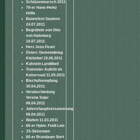
Schützenmarsch 2011
70-er Hans-Heinz
Höfle
Baonsfest Sautens
24.07.2011
Begräbnis von Otto
von Habsburg
16.07.2011
Herz Jesu Feuer
Österr. Gemeindetag
Kitzbühel 10.06.2011
Kufstein Landlibell
Trommler-Auftritt im
Kaisersaal 11.05.2011
Bischofsempfang
30.04.2011
Verabschiedung
Verena Sojer
08.04.2011
Jahreshauptversammlung
08.04.2011
Watten 11.03.2011
60-er Hptm. Foidl Lois
JS-Skirennen
60-er Brandauer Bert