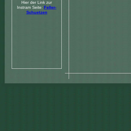
Hier der Link zur
Instram Seite:
Feller-
Schuetzen