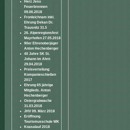
Herz Jesu
Feuerbrennen
09.06.2018
Fronleichnam inkl.
Ehrung Dekan Dr.
Trausnitz 31.5
26. Alpenregionsfest
Mayrhofen 27.05.2018
90er Ehrenoberjäger
Anton Hechenberger
40 Jahre SK St.
Johann im Ahrn
29.04.2018
Preisverteilung
Kompanieschießen
2017
Ehrung 65 jährige
Mitglieds. Anton
Hechenberger
Ostergrabwache
31.03.2018
JHV 09. März 2018
Eröffnung
Tourismusschule WK
Koasalauf 2018