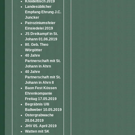
Knödeltisch 2019
Landesüblicher
Empfang Ehrung J.C.
Juncker
Patroziniumsfeier
Einsiedelei 2019
JS Dreikampf in St.
Johann 01.06.2019
80. Geb. Theo
Wörgötter
40 Jahre
Partnerschaft mit St.
Johann in Ahrn
40 Jahre
Partnerschaft mit St.
Johann in Ahrn II
Baon Fest Kössen
Ehrenkompanie
Freitag 17.05.2019
Begräbnis Ulli
Ballweber 10.05.2019
Ostergrabwache
20.04.2019
JHV 05. April 2019
Watten mit SK