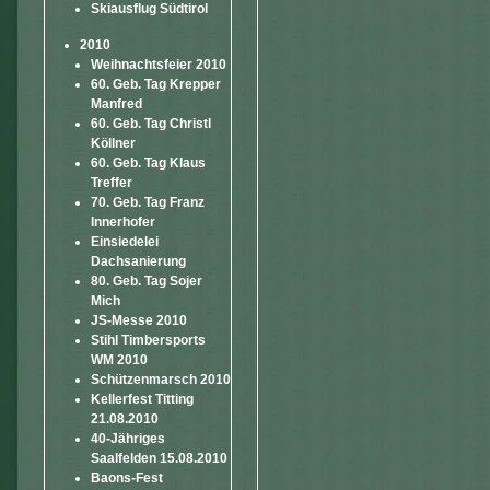
Skiausflug Südtirol
2010
Weihnachtsfeier 2010
60. Geb. Tag Krepper
Manfred
60. Geb. Tag Christl
Köllner
60. Geb. Tag Klaus
Treffer
70. Geb. Tag Franz
Innerhofer
Einsiedelei
Dachsanierung
80. Geb. Tag Sojer
Mich
JS-Messe 2010
Stihl Timbersports
WM 2010
Schützenmarsch 2010
Kellerfest Titting
21.08.2010
40-Jähriges
Saalfelden 15.08.2010
Baons-Fest