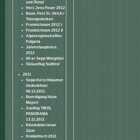
und Ötztal
Herz Jesu Feuer 2012
Baon. Fest St. Ulrich /
Totengedenken
Fronleichnam 2012 I
Fronleichnam 2012 II
Alpenregionstreffen
Folgaria
Jahreshauptvers.
2012
90-er Sepp Wörgötter
Skiausflug Südtirol
2011
Sepp-Kerschbaumer
Gedenkfeier
08.12.2011
Beerdigung Hans
Mayerl
Ausflug TIROL
PANORAMA
13.11.2011
Einsiedelei neuer
Zaun
Knödeltisch 2011