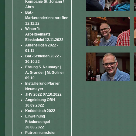
Kompanie St. Johann /
Ahrn
Bat.-
Marketenderinnentreffen
12.11.22
Winterfit
Arbeitseinsatz
Einsiedelei 12.11.2022
Allerheiligen 2022 -
01.11
Bat.-Schießen 2022 -
30.10.22
Ehrung S. Neumayr |
A. Grander | M. Gollner
09.10
Installierung Pfarrer
Neumayer
JHV 2022 07.10.2022
Angelobung ÖBH
30.09.2022
Knödeltisch 2022
Einweihung
Friedensengel
28.08.2022
Patroziniumsfeier