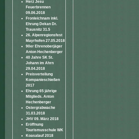
Herz Jesu
Feuerbrennen
09.06.2018
Fronleichnam inkl.
Ehrung Dekan Dr.
Trausnitz 31.5
26. Alpenregionsfest
Mayrhofen 27.05.2018
90er Ehrenoberjäger
Anton Hechenberger
40 Jahre SK St.
Johann im Ahrn
29.04.2018
Preisverteilung
Kompanieschießen
2017
Ehrung 65 jährige
Mitglieds. Anton
Hechenberger
Ostergrabwache
31.03.2018
JHV 09. März 2018
Eröffnung
Tourismusschule WK
Koasalauf 2018