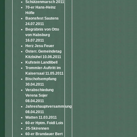
Schützenmarsch 2011
70-er Hans-Heinz
Höfle
Baonsfest Sautens
24.07.2011
Begräbnis von Otto
von Habsburg
16.07.2011
Herz Jesu Feuer
Österr. Gemeindetag
Kitzbühel 10.06.2011
Kufstein Landlibell
Trommler-Auftritt im
Kaisersaal 11.05.2011
Bischofsempfang
30.04.2011
Verabschiedung
Verena Sojer
08.04.2011
Jahreshauptversammlung
08.04.2011
Watten 11.03.2011
60-er Hptm. Foidl Lois
JS-Skirennen
60-er Brandauer Bert