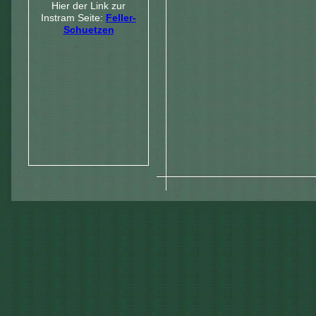
Hier der Link zur
Instram Seite:
Feller-
Schuetzen