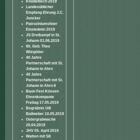
Knödeltisch 2019
Landesüblicher
Empfang Ehrung J.C.
Juncker
Patroziniumsfeier
Einsiedelei 2019
JS Dreikampf in St.
Johann 01.06.2019
80. Geb. Theo
Wörgötter
40 Jahre
Partnerschaft mit St.
Johann in Ahrn
40 Jahre
Partnerschaft mit St.
Johann in Ahrn II
Baon Fest Kössen
Ehrenkompanie
Freitag 17.05.2019
Begräbnis Ulli
Ballweber 10.05.2019
Ostergrabwache
20.04.2019
JHV 05. April 2019
Watten mit SK