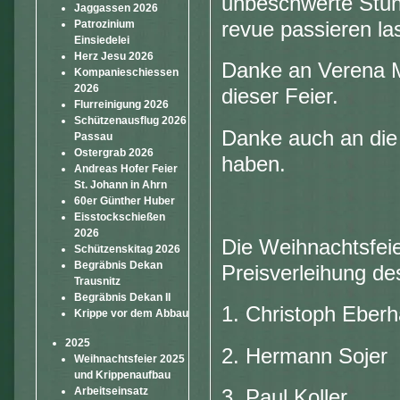
unbeschwerte Stun
Jaggassen 2026
revue passieren l
Patrozinium
Einsiedelei
Herz Jesu 2026
Danke an Verena M
Kompanieschiessen
2026
dieser Feier.
Flurreinigung 2026
Schützenausflug 2026
Danke auch an die 
Passau
Ostergrab 2026
haben.
Andreas Hofer Feier
St. Johann in Ahrn
60er Günther Huber
Eisstockschießen
2026
Die Weihnachtsfeier
Schützenskitag 2026
Begräbnis Dekan
Preisverleihung d
Trausnitz
Begräbnis Dekan II
1. Christoph Eberh
Krippe vor dem Abbau
2025
2. Hermann Sojer
Weihnachtsfeier 2025
und Krippenaufbau
Arbeitseinsatz
3. Paul Koller