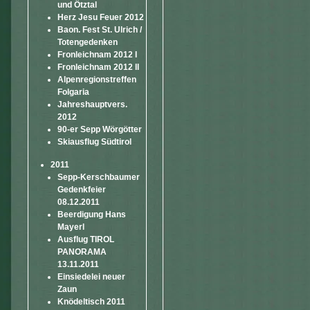
und Ötztal
Herz Jesu Feuer 2012
Baon. Fest St. Ulrich /
Totengedenken
Fronleichnam 2012 I
Fronleichnam 2012 II
Alpenregionstreffen
Folgaria
Jahreshauptvers.
2012
90-er Sepp Wörgötter
Skiausflug Südtirol
2011
Sepp-Kerschbaumer
Gedenkfeier
08.12.2011
Beerdigung Hans
Mayerl
Ausflug TIROL
PANORAMA
13.11.2011
Einsiedelei neuer
Zaun
Knödeltisch 2011