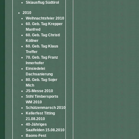
Skiausflug Südtirol
2010
Weihnachtsfeier 2010
60. Geb. Tag Krepper
Manfred
60. Geb. Tag Christl
Köllner
60. Geb. Tag Klaus
Treffer
70. Geb. Tag Franz
Innerhofer
Einsiedelei
Dachsanierung
80. Geb. Tag Sojer
Mich
JS-Messe 2010
Stihl Timbersports
WM 2010
Schützenmarsch 2010
Kellerfest Titting
21.08.2010
40-Jähriges
Saalfelden 15.08.2010
Baons-Fest