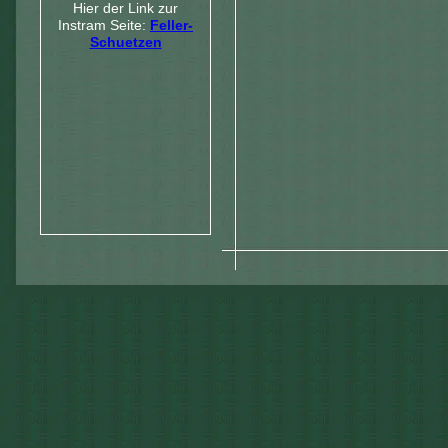
Hier der Link zur
Instram Seite:
Feller-
Schuetzen