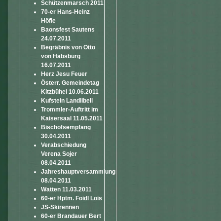
Schützenmarsch 2011
70-er Hans-Heinz
Höfle
Baonsfest Sautens
24.07.2011
Begräbnis von Otto
von Habsburg
16.07.2011
Herz Jesu Feuer
Österr. Gemeindetag
Kitzbühel 10.06.2011
Kufstein Landlibell
Trommler-Auftritt im
Kaisersaal 11.05.2011
Bischofsempfang
30.04.2011
Verabschiedung
Verena Sojer
08.04.2011
Jahreshauptversammlung
08.04.2011
Watten 11.03.2011
60-er Hptm. Foidl Lois
JS-Skirennen
60-er Brandauer Bert