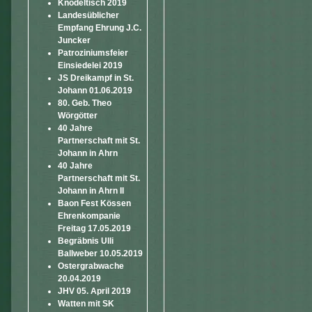
Knödeltisch 2019
Landesüblicher
Empfang Ehrung J.C.
Juncker
Patroziniumsfeier
Einsiedelei 2019
JS Dreikampf in St.
Johann 01.06.2019
80. Geb. Theo
Wörgötter
40 Jahre
Partnerschaft mit St.
Johann in Ahrn
40 Jahre
Partnerschaft mit St.
Johann in Ahrn II
Baon Fest Kössen
Ehrenkompanie
Freitag 17.05.2019
Begräbnis Ulli
Ballweber 10.05.2019
Ostergrabwache
20.04.2019
JHV 05. April 2019
Watten mit SK