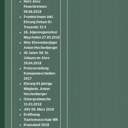
Herz Jesu
Feuerbrennen
09.06.2018
Fronleichnam inkl.
Ehrung Dekan Dr.
Trausnitz 31.5
26. Alpenregionsfest
Mayrhofen 27.05.2018
90er Ehrenoberjäger
Anton Hechenberger
40 Jahre SK St.
Johann im Ahrn
29.04.2018
Preisverteilung
Kompanieschießen
2017
Ehrung 65 jährige
Mitglieds. Anton
Hechenberger
Ostergrabwache
31.03.2018
JHV 09. März 2018
Eröffnung
Tourismusschule WK
Koasalauf 2018