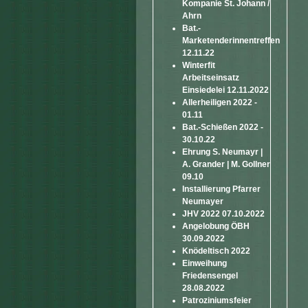
Kompanie St. Johann /
Ahrn
Bat.-
Marketenderinnentreffen
12.11.22
Winterfit
Arbeitseinsatz
Einsiedelei 12.11.2022
Allerheiligen 2022 -
01.11
Bat.-Schießen 2022 -
30.10.22
Ehrung S. Neumayr |
A. Grander | M. Gollner
09.10
Installierung Pfarrer
Neumayer
JHV 2022 07.10.2022
Angelobung ÖBH
30.09.2022
Knödeltisch 2022
Einweihung
Friedensengel
28.08.2022
Patroziniumsfeier