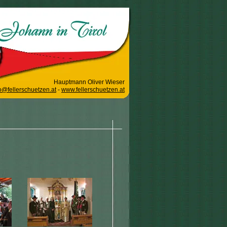
Hauptmann Oliver Wieser
o@fellerschuetzen.at
-
www.fellerschuetzen.at