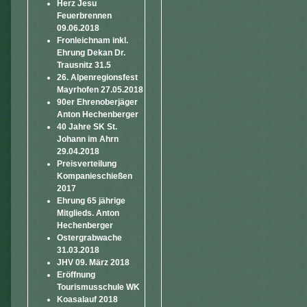
Herz Jesu
Feuerbrennen
09.06.2018
Fronleichnam inkl.
Ehrung Dekan Dr.
Trausnitz 31.5
26. Alpenregionsfest
Mayrhofen 27.05.2018
90er Ehrenoberjäger
Anton Hechenberger
40 Jahre SK St.
Johann im Ahrn
29.04.2018
Preisverteilung
Kompanieschießen
2017
Ehrung 65 jährige
Mitglieds. Anton
Hechenberger
Ostergrabwache
31.03.2018
JHV 09. März 2018
Eröffnung
Tourismusschule WK
Koasalauf 2018