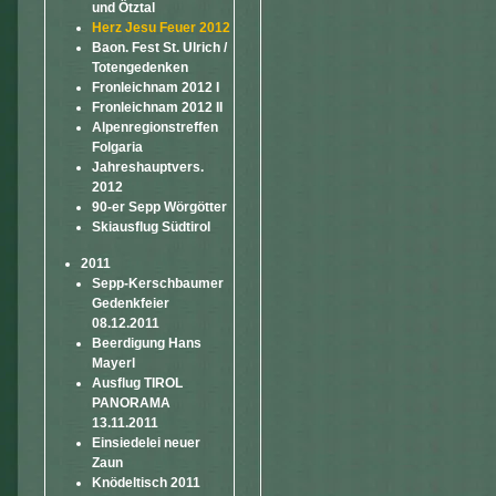
und Ötztal
Herz Jesu Feuer 2012
Baon. Fest St. Ulrich /
Totengedenken
Fronleichnam 2012 I
Fronleichnam 2012 II
Alpenregionstreffen
Folgaria
Jahreshauptvers.
2012
90-er Sepp Wörgötter
Skiausflug Südtirol
2011
Sepp-Kerschbaumer
Gedenkfeier
08.12.2011
Beerdigung Hans
Mayerl
Ausflug TIROL
PANORAMA
13.11.2011
Einsiedelei neuer
Zaun
Knödeltisch 2011