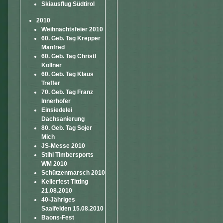
Skiausflug Südtirol
2010
Weihnachtsfeier 2010
60. Geb. Tag Krepper
Manfred
60. Geb. Tag Christl
Köllner
60. Geb. Tag Klaus
Treffer
70. Geb. Tag Franz
Innerhofer
Einsiedelei
Dachsanierung
80. Geb. Tag Sojer
Mich
JS-Messe 2010
Stihl Timbersports
WM 2010
Schützenmarsch 2010
Kellerfest Titting
21.08.2010
40-Jähriges
Saalfelden 15.08.2010
Baons-Fest