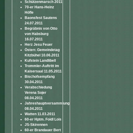
Schützenmarsch 2011
70-er Hans-Heinz
Höfle
Baonsfest Sautens
24.07.2011
Begräbnis von Otto
von Habsburg
16.07.2011
Herz Jesu Feuer
Österr. Gemeindetag
Kitzbühel 10.06.2011
Kufstein Landlibell
Trommler-Auftritt im
Kaisersaal 11.05.2011
Bischofsempfang
30.04.2011
Verabschiedung
Verena Sojer
08.04.2011
Jahreshauptversammlung
08.04.2011
Watten 11.03.2011
60-er Hptm. Foidl Lois
JS-Skirennen
60-er Brandauer Bert