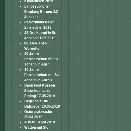
Knödeltisch 2019
Landesüblicher
Empfang Ehrung J.C.
Juncker
Patroziniumsfeier
Einsiedelei 2019
JS Dreikampf in St.
Johann 01.06.2019
80. Geb. Theo
Wörgötter
40 Jahre
Partnerschaft mit St.
Johann in Ahrn
40 Jahre
Partnerschaft mit St.
Johann in Ahrn II
Baon Fest Kössen
Ehrenkompanie
Freitag 17.05.2019
Begräbnis Ulli
Ballweber 10.05.2019
Ostergrabwache
20.04.2019
JHV 05. April 2019
Watten mit SK