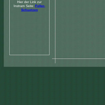
Hier der Link zur
Instram Seite:
Feller-
Schuetzen