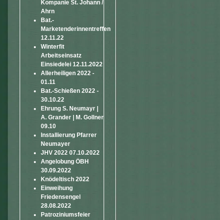
Kompanie St. Johann /
Ahrn
Bat.-
Marketenderinnentreffen
12.11.22
Winterfit
Arbeitseinsatz
Einsiedelei 12.11.2022
Allerheiligen 2022 -
01.11
Bat.-Schießen 2022 -
30.10.22
Ehrung S. Neumayr |
A. Grander | M. Gollner
09.10
Installierung Pfarrer
Neumayer
JHV 2022 07.10.2022
Angelobung ÖBH
30.09.2022
Knödeltisch 2022
Einweihung
Friedensengel
28.08.2022
Patroziniumsfeier