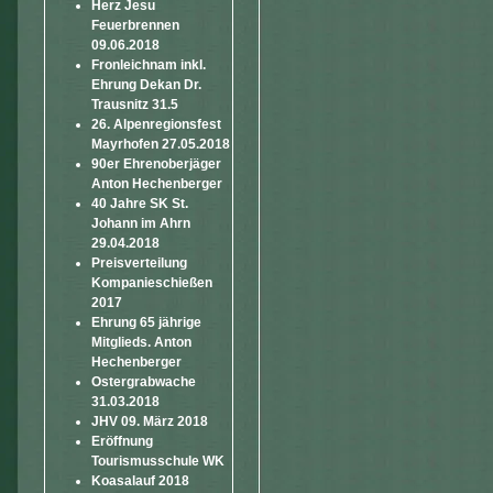
Herz Jesu
Feuerbrennen
09.06.2018
Fronleichnam inkl.
Ehrung Dekan Dr.
Trausnitz 31.5
26. Alpenregionsfest
Mayrhofen 27.05.2018
90er Ehrenoberjäger
Anton Hechenberger
40 Jahre SK St.
Johann im Ahrn
29.04.2018
Preisverteilung
Kompanieschießen
2017
Ehrung 65 jährige
Mitglieds. Anton
Hechenberger
Ostergrabwache
31.03.2018
JHV 09. März 2018
Eröffnung
Tourismusschule WK
Koasalauf 2018