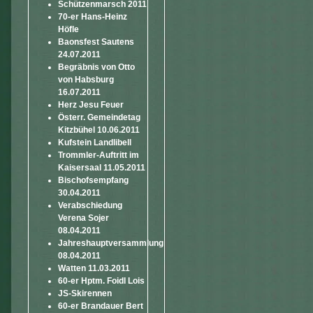
Schützenmarsch 2011
70-er Hans-Heinz
Höfle
Baonsfest Sautens
24.07.2011
Begräbnis von Otto
von Habsburg
16.07.2011
Herz Jesu Feuer
Österr. Gemeindetag
Kitzbühel 10.06.2011
Kufstein Landlibell
Trommler-Auftritt im
Kaisersaal 11.05.2011
Bischofsempfang
30.04.2011
Verabschiedung
Verena Sojer
08.04.2011
Jahreshauptversammlung
08.04.2011
Watten 11.03.2011
60-er Hptm. Foidl Lois
JS-Skirennen
60-er Brandauer Bert