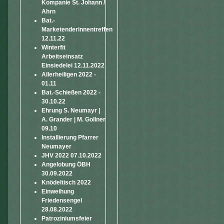
Kompanie St. Johann /
Ahrn
Bat.-
Marketenderinnentreffen
12.11.22
Winterfit
Arbeitseinsatz
Einsiedelei 12.11.2022
Allerheiligen 2022 -
01.11
Bat.-Schießen 2022 -
30.10.22
Ehrung S. Neumayr |
A. Grander | M. Gollner
09.10
Installierung Pfarrer
Neumayer
JHV 2022 07.10.2022
Angelobung ÖBH
30.09.2022
Knödeltisch 2022
Einweihung
Friedensengel
28.08.2022
Patroziniumsfeier