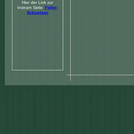
Hier der Link zur
Instram Seite:
Feller-
Schuetzen