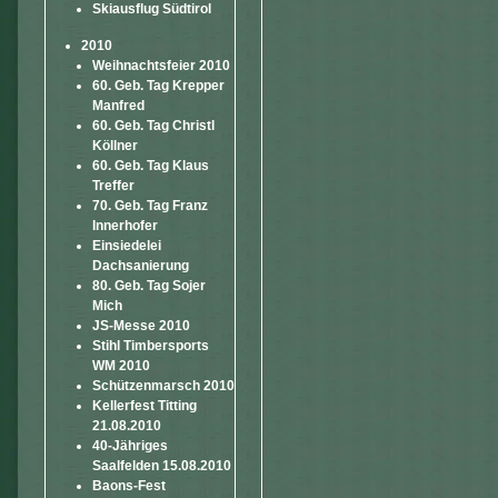
Skiausflug Südtirol
2010
Weihnachtsfeier 2010
60. Geb. Tag Krepper
Manfred
60. Geb. Tag Christl
Köllner
60. Geb. Tag Klaus
Treffer
70. Geb. Tag Franz
Innerhofer
Einsiedelei
Dachsanierung
80. Geb. Tag Sojer
Mich
JS-Messe 2010
Stihl Timbersports
WM 2010
Schützenmarsch 2010
Kellerfest Titting
21.08.2010
40-Jähriges
Saalfelden 15.08.2010
Baons-Fest