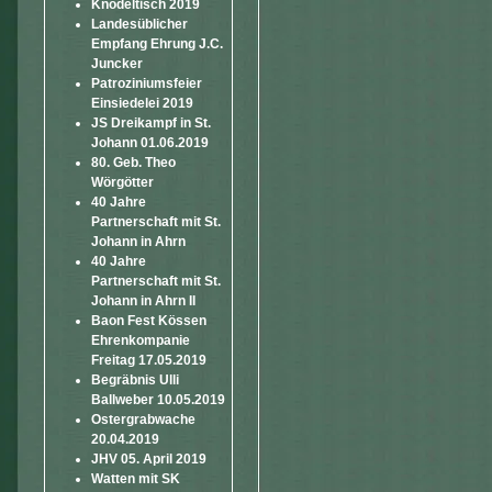
Knödeltisch 2019
Landesüblicher
Empfang Ehrung J.C.
Juncker
Patroziniumsfeier
Einsiedelei 2019
JS Dreikampf in St.
Johann 01.06.2019
80. Geb. Theo
Wörgötter
40 Jahre
Partnerschaft mit St.
Johann in Ahrn
40 Jahre
Partnerschaft mit St.
Johann in Ahrn II
Baon Fest Kössen
Ehrenkompanie
Freitag 17.05.2019
Begräbnis Ulli
Ballweber 10.05.2019
Ostergrabwache
20.04.2019
JHV 05. April 2019
Watten mit SK