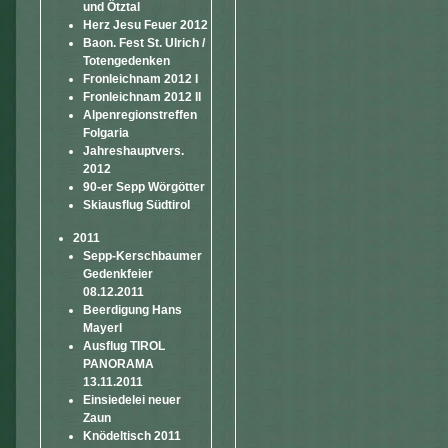
und Ötztal
Herz Jesu Feuer 2012
Baon. Fest St. Ulrich /
Totengedenken
Fronleichnam 2012 I
Fronleichnam 2012 II
Alpenregionstreffen
Folgaria
Jahreshauptvers.
2012
90-er Sepp Wörgötter
Skiausflug Südtirol
2011
Sepp-Kerschbaumer
Gedenkfeier
08.12.2011
Beerdigung Hans
Mayerl
Ausflug TIROL
PANORAMA
13.11.2011
Einsiedelei neuer
Zaun
Knödeltisch 2011