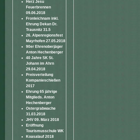
Herz Jesu
Feuerbrennen
09.06.2018
Fronleichnam inkl.
Ehrung Dekan Dr.
Trausnitz 31.5
26. Alpenregionsfest
Mayrhofen 27.05.2018
90er Ehrenoberjäger
Anton Hechenberger
40 Jahre SK St.
Johann im Ahrn
29.04.2018
Preisverteilung
Kompanieschießen
2017
Ehrung 65 jährige
Mitglieds. Anton
Hechenberger
Ostergrabwache
31.03.2018
JHV 09. März 2018
Eröffnung
Tourismusschule WK
Koasalauf 2018