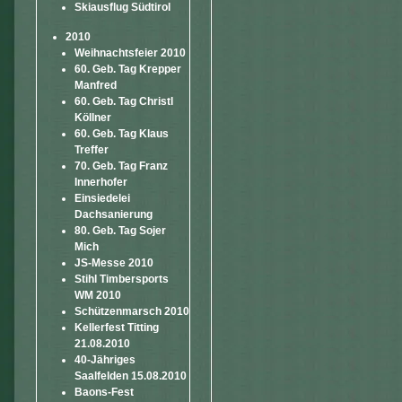
Skiausflug Südtirol
2010
Weihnachtsfeier 2010
60. Geb. Tag Krepper
Manfred
60. Geb. Tag Christl
Köllner
60. Geb. Tag Klaus
Treffer
70. Geb. Tag Franz
Innerhofer
Einsiedelei
Dachsanierung
80. Geb. Tag Sojer
Mich
JS-Messe 2010
Stihl Timbersports
WM 2010
Schützenmarsch 2010
Kellerfest Titting
21.08.2010
40-Jähriges
Saalfelden 15.08.2010
Baons-Fest