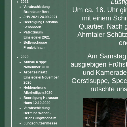
Lusti
2021
Verabschiedung
Um ca. 18. Uhr gin
Brandauer Bert
mit einem Schn
JHV 2021 24.09.2021
Beerdigung Christina
Quartier. Nach 
Schönborn
Patrozinium
Ahrntaler Schütz
Einsiedelei 2021
en
Böllerschüsse
Fronleichnam
Am Samstag d
2020
Aufbau Krippe
ausgiebigen Frühs
November 2020
und Kameraden
Arbeitseinsatz
Einsiedelei November
Gerstlsuppe, Spec
2020
rutschte un
Heldenehrung
Allerheiligen 2020
Beerdigung Harasser
Hans 12.10.2020
Verabschiedung
Hermine Weber -
Orion Burgwindheim
Jüngschützenmesse