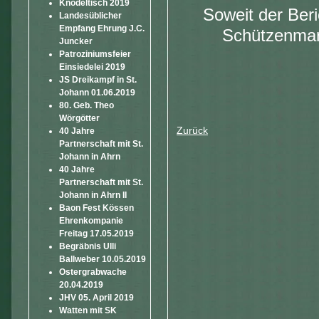
Knödeltisch 2019
Soweit der Beri
Landesüblicher
Empfang Ehrung J.C.
Schützenmars
Juncker
Patroziniumsfeier
Einsiedelei 2019
JS Dreikampf in St.
Johann 01.06.2019
80. Geb. Theo
Wörgötter
Zurück
40 Jahre
Partnerschaft mit St.
Johann in Ahrn
40 Jahre
Partnerschaft mit St.
Johann in Ahrn II
Baon Fest Kössen
Ehrenkompanie
Freitag 17.05.2019
Begräbnis Ulli
Ballweber 10.05.2019
Ostergrabwache
20.04.2019
JHV 05. April 2019
Watten mit SK