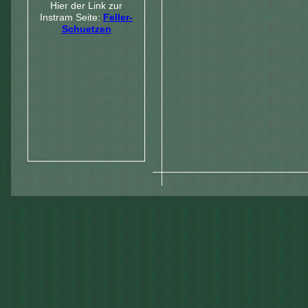
Hier der Link zur
Instram Seite:
Feller-
Schuetzen