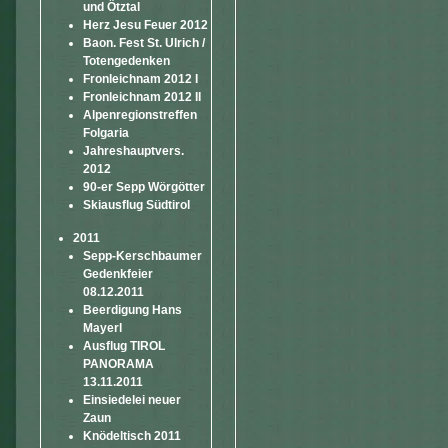
und Ötztal
Herz Jesu Feuer 2012
Baon. Fest St. Ulrich /
Totengedenken
Fronleichnam 2012 I
Fronleichnam 2012 II
Alpenregionstreffen
Folgaria
Jahreshauptvers.
2012
90-er Sepp Wörgötter
Skiausflug Südtirol
2011
Sepp-Kerschbaumer
Gedenkfeier
08.12.2011
Beerdigung Hans
Mayerl
Ausflug TIROL
PANORAMA
13.11.2011
Einsiedelei neuer
Zaun
Knödeltisch 2011