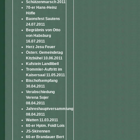
Schützenmarsch 2011
70-er Hans-Heinz
Höfle
Baonsfest Sautens
24.07.2011
Begräbnis von Otto
von Habsburg
16.07.2011
Herz Jesu Feuer
Österr. Gemeindetag
Kitzbühel 10.06.2011
Kufstein Landlibell
Trommler-Auftritt im
Kaisersaal 11.05.2011
Bischofsempfang
30.04.2011
Verabschiedung
Verena Sojer
08.04.2011
Jahreshauptversammlung
08.04.2011
Watten 11.03.2011
60-er Hptm. Foidl Lois
JS-Skirennen
60-er Brandauer Bert