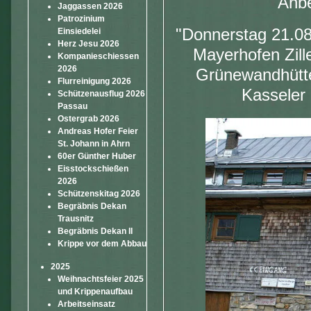
Anbe
Jaggassen 2026
Patrozinium
"Donnerstag 21.08
Einsiedelei
Herz Jesu 2026
Mayerhofen Zille
Kompanieschiessen
2026
Grünewandhütte.
Flurreinigung 2026
Kasseler
Schützenausflug 2026
Passau
Ostergrab 2026
Andreas Hofer Feier
St. Johann in Ahrn
60er Günther Huber
Eisstockschießen
2026
Schützenskitag 2026
Begräbnis Dekan
Trausnitz
Begräbnis Dekan II
Krippe vor dem Abbau
2025
Weihnachtsfeier 2025
und Krippenaufbau
Arbeitseinsatz