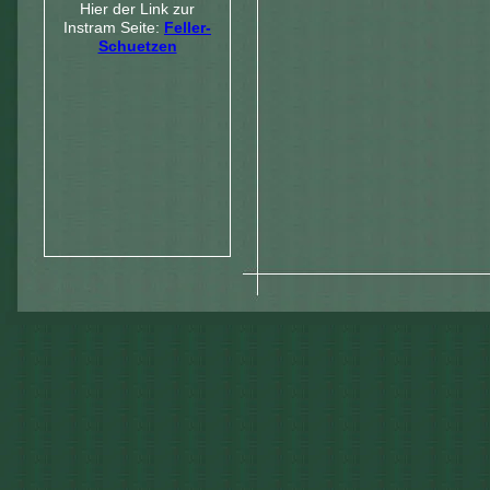
Hier der Link zur
Instram Seite:
Feller-
Schuetzen