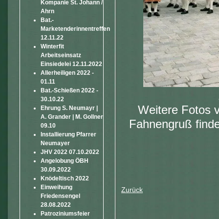
Kompanie St. Johann /
Ahrn
Bat.-
Marketenderinnentreffen
12.11.22
Winterfit
Arbeitseinsatz
Einsiedelei 12.11.2022
Allerheiligen 2022 -
01.11
Bat.-Schießen 2022 -
30.10.22
Weitere Fotos v
Ehrung S. Neumayr |
A. Grander | M. Gollner
Fahnengruß finden
09.10
Installierung Pfarrer
Neumayer
JHV 2022 07.10.2022
Angelobung ÖBH
30.09.2022
Knödeltisch 2022
Einweihung
Zurück
Friedensengel
28.08.2022
Patroziniumsfeier