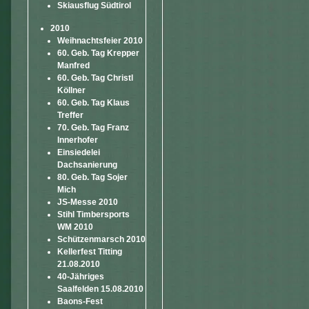
Skiausflug Südtirol
2010
Weihnachtsfeier 2010
60. Geb. Tag Krepper
Manfred
60. Geb. Tag Christl
Köllner
60. Geb. Tag Klaus
Treffer
70. Geb. Tag Franz
Innerhofer
Einsiedelei
Dachsanierung
80. Geb. Tag Sojer
Mich
JS-Messe 2010
Stihl Timbersports
WM 2010
Schützenmarsch 2010
Kellerfest Titting
21.08.2010
40-Jähriges
Saalfelden 15.08.2010
Baons-Fest