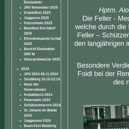
Einsiedelei
JHV November 2025
Hptm. Alo
Knödelfest 2025
Die Feller - Me
Jaggassn 2025
Patrozinium 2025
welche durch die
Baonfest Kirchdorf
2025
Feller – Schütze
Ehrenkompanie Ischgl
den langjährigen 
2025
Bericht Einsiedelei
ORF III
Ostergrabwache 2025
Besondere Verdi
2024
Foidl bei der Re
JHV 2024 08.11.2024
Straßburg 19.10-22.10
des 
Haus der
Generationen
Knödeltisch 2024
Feuerwehr 2024
Schützenmarsch 2024
St. Johann im Walde
2024
Jaggassen 2024
Baon-Fest Waidring