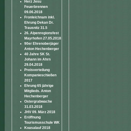
Herz Jesu
Feuerbrennen
09.06.2018
Fronleichnam inkl.
Ehrung Dekan Dr.
Trausnitz 31.5
26. Alpenregionsfest
Mayrhofen 27.05.2018
90er Ehrenoberjäger
Anton Hechenberger
40 Jahre SK St.
Johann im Ahrn
29.04.2018
Preisverteilung
Kompanieschießen
2017
Ehrung 65 jährige
Mitglieds. Anton
Hechenberger
Ostergrabwache
31.03.2018
JHV 09. März 2018
Eröffnung
Tourismusschule WK
Koasalauf 2018