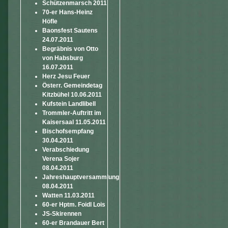
Schützenmarsch 2011
70-er Hans-Heinz
Höfle
Baonsfest Sautens
24.07.2011
Begräbnis von Otto
von Habsburg
16.07.2011
Herz Jesu Feuer
Österr. Gemeindetag
Kitzbühel 10.06.2011
Kufstein Landlibell
Trommler-Auftritt im
Kaisersaal 11.05.2011
Bischofsempfang
30.04.2011
Verabschiedung
Verena Sojer
08.04.2011
Jahreshauptversammlung
08.04.2011
Watten 11.03.2011
60-er Hptm. Foidl Lois
JS-Skirennen
60-er Brandauer Bert