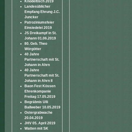
Knödeltisch 2019
Landesüblicher
Empfang Ehrung J.C.
Juncker
Patroziniumsfeier
Einsiedelei 2019
JS Dreikampf in St.
Johann 01.06.2019
80. Geb. Theo
Wörgötter
40 Jahre
Partnerschaft mit St.
Johann in Ahrn
40 Jahre
Partnerschaft mit St.
Johann in Ahrn II
Baon Fest Kössen
Ehrenkompanie
Freitag 17.05.2019
Begräbnis Ulli
Ballweber 10.05.2019
Ostergrabwache
20.04.2019
JHV 05. April 2019
Watten mit SK