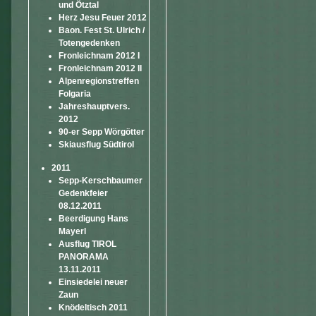
und Ötztal
Herz Jesu Feuer 2012
Baon. Fest St. Ulrich /
Totengedenken
Fronleichnam 2012 I
Fronleichnam 2012 II
Alpenregionstreffen
Folgaria
Jahreshauptvers.
2012
90-er Sepp Wörgötter
Skiausflug Südtirol
2011
Sepp-Kerschbaumer
Gedenkfeier
08.12.2011
Beerdigung Hans
Mayerl
Ausflug TIROL
PANORAMA
13.11.2011
Einsiedelei neuer
Zaun
Knödeltisch 2011